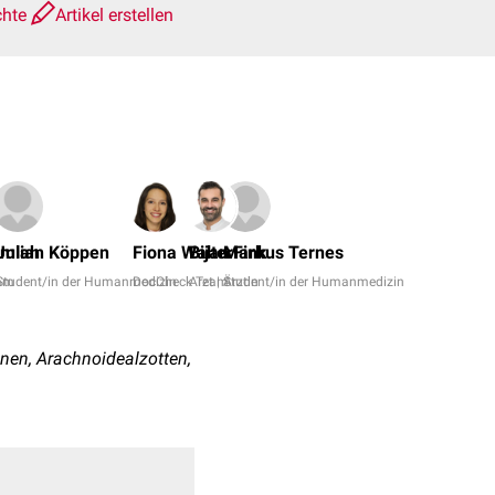
chte
Artikel erstellen
Domini
Prinz,
amlah
Julian Köppen
Fiona Walter
Bijan Fink
Markus Ternes
Dr.
am
Student/in der Humanmedizin
DocCheck Team
Arzt | Ärztin
Student/in der Humanmedizin
Frank
Antwer
+
nen, Arachnoidealzotten,
11