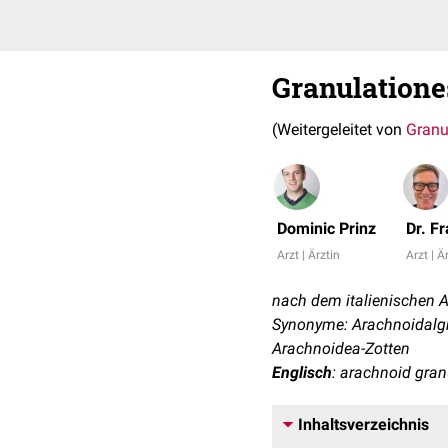
Granulatione
(Weitergeleitet von
Granu
Dominic Prinz
Dr. F
Arzt | Ärztin
Arzt | Ä
nach dem italienischen 
Synonyme: Arachnoidalgr
Arachnoidea-Zotten
Englisch
: arachnoid gran
Inhaltsverzeichnis