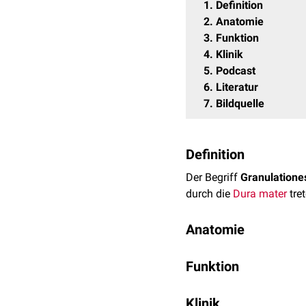
1
Definition
2
Anatomie
3
Funktion
4
Klinik
5
Podcast
6
Literatur
7
Bildquelle
Definition
Der Begriff
Granulatione
durch die
Dura mater
tret
Anatomie
Die Arachnoidea ist mit 
Funktion
Die pilzartigen,
makrosko
arachnoideales bezeichne
Im Bereich der Arachnoid
Klinik
Neurothelzellen und den 