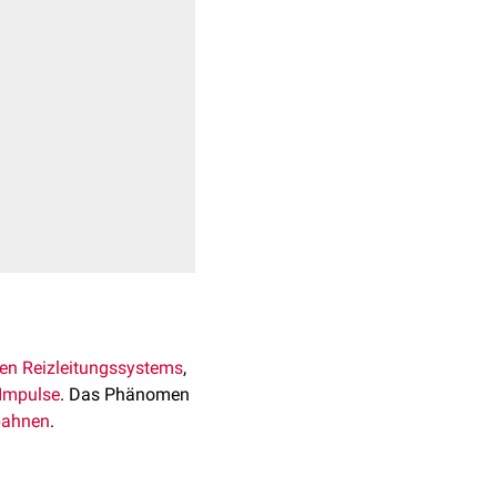
len
Reizleitungssystems
,
Impulse
. Das Phänomen
bahnen
.