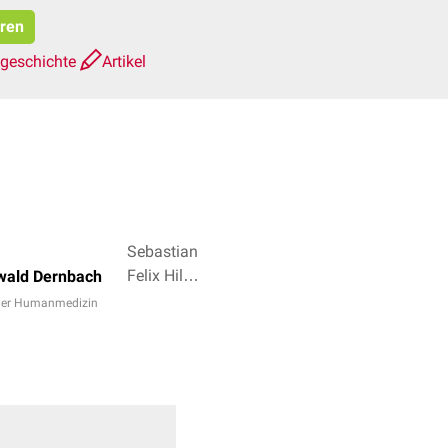
eren
sgeschichte
Artikel
Sebastian
Felix Hild,
wald Dernbach
Dr. Frank
 der Humanmedizin
Antwerpes
+ 3