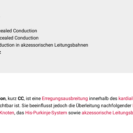
e
ealed Conduction
cealed Conduction
uction in akzessorischen Leitungsbahnen
z
ion
, kurz
CC
, ist eine
Erregungsausbreitung
innerhalb des
kardia
ichtbar ist. Sie beeinflusst jedoch die Überleitung nachfolgender
Knoten
, das
His-Purkinje-System
sowie
akzessorische Leitungs