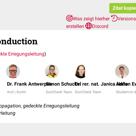
Zitat kopi
Was zeigt hierher
Version
erstellen
Discord
onduction
kte Erregungsleitung
)
Dr. Frank Antwerpes
Simon Schuckel
Dr. rer. nat. Janica Nolte
Adrian E
Arzt | Ärztin
DocCheck Team
DocCheck Team
Student/in
pagation, gedeckte Erregungsleitung
rleitung