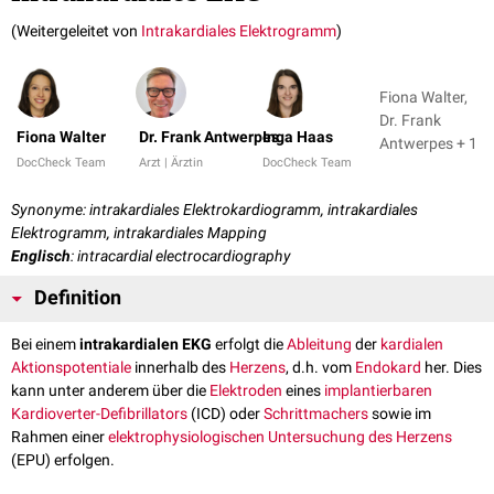
(Weitergeleitet von
Intrakardiales Elektrogramm
)
Fiona Walter,
Dr. Frank
Fiona Walter
Dr. Frank Antwerpes
Inga Haas
Antwerpes + 1
DocCheck Team
Arzt | Ärztin
DocCheck Team
Synonyme: intrakardiales Elektrokardiogramm, intrakardiales
Elektrogramm, intrakardiales Mapping
Englisch
: intracardial electrocardiography
Definition
Bei einem
intrakardialen EKG
erfolgt die
Ableitung
der
kardialen
Aktionspotentiale
innerhalb des
Herzens
, d.h. vom
Endokard
her. Dies
kann unter anderem über die
Elektroden
ei­nes
implantierbaren
Kardioverter-Defibrillators
(ICD) oder
Schrittmachers
sowie im
Rahmen einer
elektrophysiologischen Untersuchung des Herzens
(EPU) erfolgen.