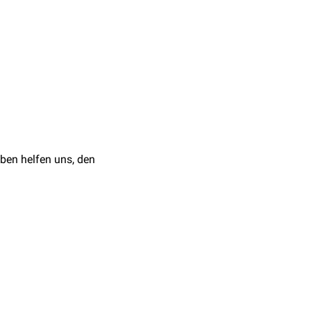
Gallenabfluss kann zum
Einlage eines
Stents
ben helfen uns, den