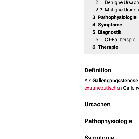
2.1
Benigne Ursac
2.2
Maligne Ursac
3
Pathophysiologie
4
Symptome
5
Diagnostik
5.1
CT-Fallbeispiel
6
Therapie
Definition
Als
Gallengangsstenose
extrahepatischen
Gallen
Ursachen
Man unterscheidet grob in
Pathophysiologie
Benigne Ursachen
Durch die Verlegung der
Symptome
iatrogen
(
cholestatischer Ikterus
)