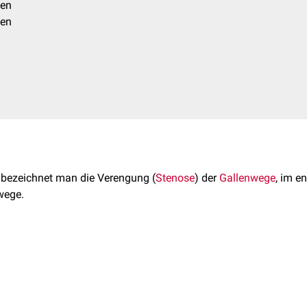
hen
hen
bezeichnet man die Verengung (
Stenose
) der
Gallenwege
, im e
wege.
 gutartige (
benigne
) und bösartige (
maligne
) Ursachen.
 Gallenwege kommt es zu einem Rückstau der
Gallenflüssigkeit
i
. In der Folge sieht man eine vermehrte Ausscheidung von konju