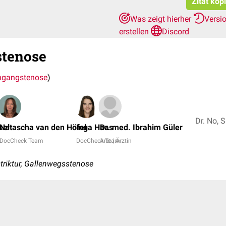
Zitat kop
Was zeigt hierher
Versi
erstellen
Discord
stenose
ngangstenose
)
kel
Natascha van den Höfel
Inga Haas
Dr. med. Ibrahim Güler
DocCheck Team
DocCheck Team
Arzt | Ärztin
riktur, Gallenwegsstenose