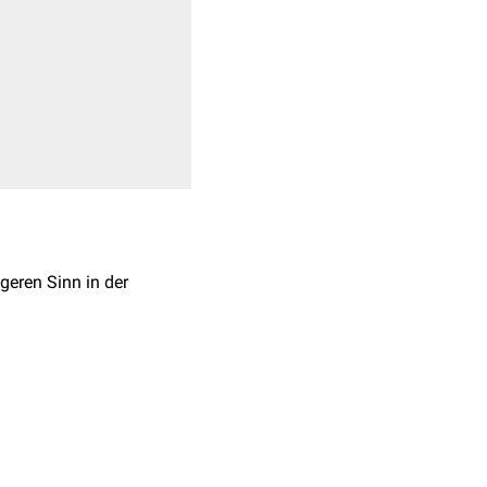
ngeren Sinn in der
n der
Leber
giertem
Bilirubin
über die