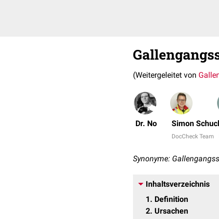
Gallengangs
(Weitergeleitet von
Galle
Dr. No
Simon Schuc
DocCheck Team
Synonyme: Gallengangsst
Inhaltsverzeichnis
1
Definition
2
Ursachen