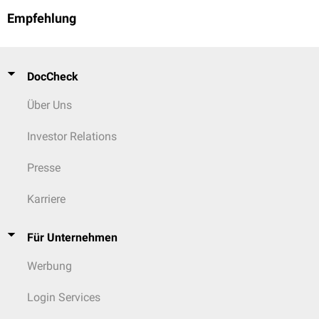
Vorsicht bei Patienten mit
Long-QT-Syndrom
, unbehandelter
Empfehlung
Hypokaliämie
oder gleichzeitiger Einnahme von QT-verlängernden
Medikamenten: Obwohl Gadoxetsäure selbst keine ausgeprägte
QT-
Verlängerung
bewirkt, kann sie in Kombination mit
prädisponierenden Faktoren
arrhythmogene
Schwellen senken.
DocCheck
Schwangerschaft
: Einsatz nur, wenn der diagnostische Nutzen den
potenziellen fetalen Risiken deutlich überwiegt. Der Wirkstoff passiert
Über Uns
die
Plazenta
und kann sich im fetalen Kreislauf und
Fruchtwasser
anreichern. Ein sicherer Grenzwert für die Belastung ist nicht
Investor Relations
definiert.
Stillzeit
: nach aktuellem Kenntnisstand kein Abstillen erforderlich. Nur
Presse
ein sehr geringer Anteil der applizierten Dosis gelangt in die
Muttermilch, und davon wird weniger als 1 % vom Säugling
Karriere
resorbiert. Stillen kann daher unmittelbar nach der Untersuchung
fortgesetzt werden.
Für Unternehmen
Peer reviewed am 07.10.2025 von
Bijan Fink
Werbung
Bijan Fink
Login Services