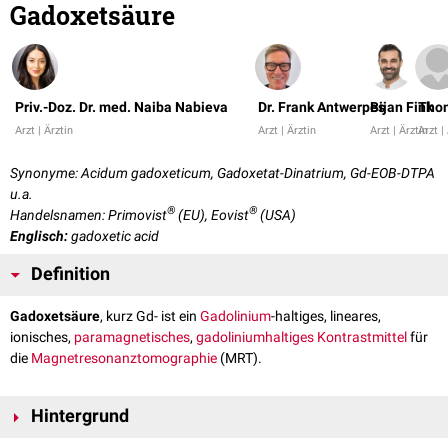
Gadoxetsäure
Priv.-Doz. Dr. med. Naiba Nabieva
Dr. Frank Antwerpes
Bijan Fink
Tho
Arzt | Ärztin
Arzt | Ärztin
Arzt | Ärztin
Arzt |
Synonyme: Acidum gadoxeticum, Gadoxetat-Dinatrium, Gd-EOB-DTPA
u.a.
®
®
Handelsnamen: Primovist
(EU), Eovist
(USA)
Englisch:
gadoxetic acid
Definition
Gadoxetsäure
, kurz Gd- ist ein
Gadolinium
-haltiges, lineares,
ionisches,
paramagnetisches
,
gadoliniumhaltiges Kontrastmittel
für
die
Magnetresonanztomographie
(MRT).
Hintergrund