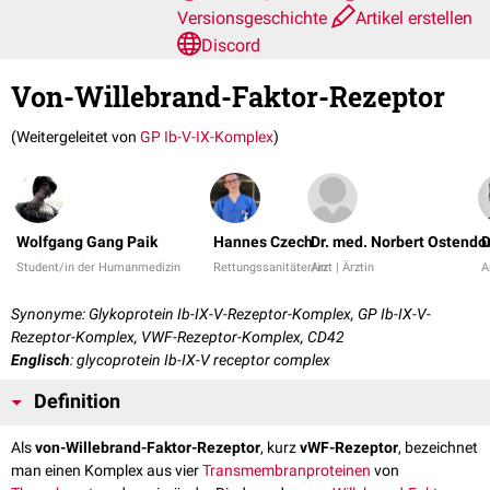
Versionsgeschichte
Artikel erstellen
Discord
Von-Willebrand-Faktor-Rezeptor
(Weitergeleitet von
GP Ib-V-IX-Komplex
)
Wolfgang Gang Paik
Hannes Czech
Dr. med. Norbert Ostendo
D
Student/in der Humanmedizin
Rettungssanitäter/in
Arzt | Ärztin
A
Synonyme: Glykoprotein Ib-IX-V-Rezeptor-Komplex, GP Ib-IX-V-
Rezeptor-Komplex, VWF-Rezeptor-Komplex, CD42
Englisch
: glycoprotein Ib-IX-V receptor complex
Definition
Als
von-Willebrand-Faktor-Rezeptor
, kurz
vWF-Rezeptor
, bezeichnet
man einen Komplex aus vier
Transmembranproteinen
von