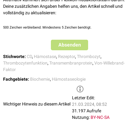
beobachtet, sodass von der Notwendigkeit aller drei Untereinheiten für
Deine zusätzlichen Angaben helfen uns, den Artikel schnell und
die korrekte Expression des Rezeptorkomplexes auszugehen ist.
vollständig zu aktualisieren:
500
Zeichen verbleibend. Mindestens 5 Zeichen benötigt.
Absenden
Stichworte:
CD
,
Hämostase
,
Rezeptor
,
Thrombozyt
,
Thrombozytenfunktion
,
Transmembranprotein
,
Von-Willebrand-
Faktor
Fachgebiete:
Biochemie
,
Hämostaseologie
Letzter Edit:
Wichtiger Hinweis zu diesem Artikel
21.03.2024, 08:52
31.197 Aufrufe
Nutzung:
BY-NC-SA