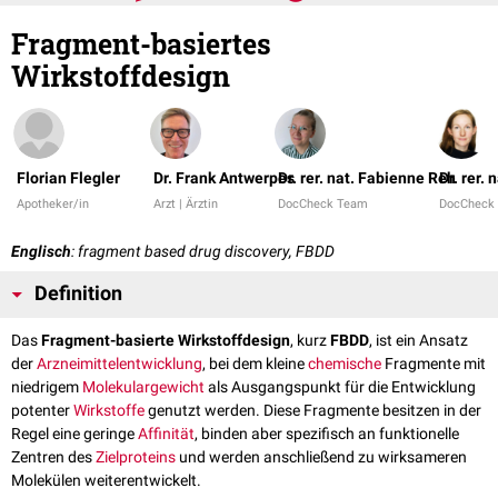
Fragment-basiertes
Wirkstoffdesign
Florian Flegler
Dr. Frank Antwerpes
Dr. rer. nat. Fabienne Reh
Dr. rer. 
Apotheker/in
Arzt | Ärztin
DocCheck Team
DocCheck
Englisch
: fragment based drug discovery, FBDD
Definition
Das
Fragment-basierte Wirkstoffdesign
, kurz
FBDD
, ist ein Ansatz
der
Arzneimittelentwicklung
, bei dem kleine
chemische
Fragmente mit
niedrigem
Molekulargewicht
als Ausgangspunkt für die Entwicklung
potenter
Wirkstoffe
genutzt werden. Diese Fragmente besitzen in der
Regel eine geringe
Affinität
, binden aber spezifisch an funktionelle
Zentren des
Zielproteins
und werden anschließend zu wirksameren
Molekülen weiterentwickelt.