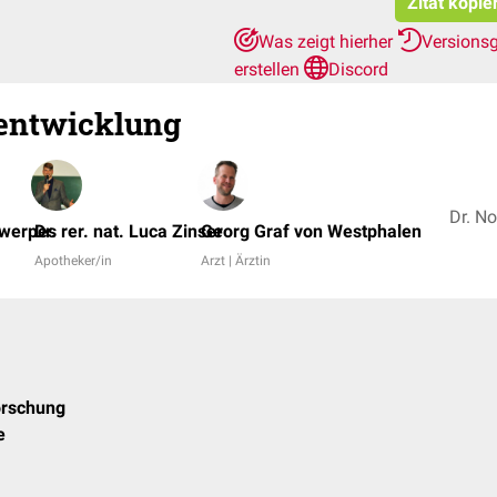
Zitat kopie
Was zeigt hierher
Versions
erstellen
Discord
lentwicklung
twerpes
Dr. rer. nat. Luca Zinser
Georg Graf von Westphalen
Apotheker/in
Arzt | Ärztin
orschung
e