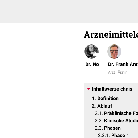
Arzneimitte
Dr. No
Dr. Frank An
Arzt | Ärztin
Inhaltsverzeichnis
1
Definition
2
Ablauf
2.1
Präklinische F
2.2
Klinische Studi
2.3
Phasen
2.3.1
Phase 1