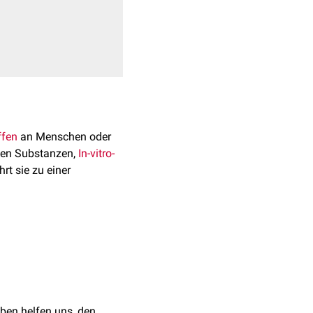
ffen
an Menschen oder
men Substanzen,
In-vitro-
rt sie zu einer
. Dies kann durch
t Hilfe der
mittels
Hochdurchsatz-
ben helfen uns, den