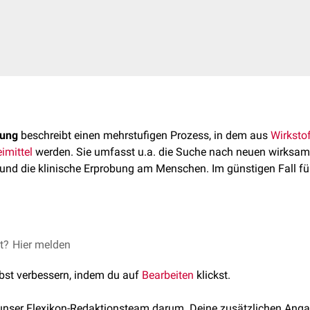
lung
beschreibt einen mehrstufigen Prozess, in dem aus
Wirksto
imittel
werden. Sie umfasst u.a. die Suche nach neuen wirksa
und die klinische Erprobung am Menschen. Im günstigen Fall füh
et?
Hier melden
Substanzen mit potenzieller therapeutischer Bedeutung gesucht
lbst verbessern, indem du auf
Bearbeiten
klickst.
hehen, meist aber nach einem "kontrollierten Zufallsprinzip": Mi
 werden tausende neuer Verbindungen synthetisiert und dann 
 unser Flexikon-Redaktionsteam darum. Deine zusätzlichen Anga