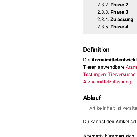
2.3.2
Phase 2
2.3.3
Phase 3
2.3.4
Zulassung
2.3.5
Phase 4
Definition
Die
Arzneimittelentwick
Tieren anwendbare
Arzne
Testungen
,
Tierversuche
Arzneimittelzulassung
.
Ablauf
Artikelinhalt ist veralt
Präklinische Forschung
Hier wird zunächst nach 
Du kannst den Artikel se
Zufallsentdeckungen gesc
kombinatorischen Chemie
Alternativ kümmert sich