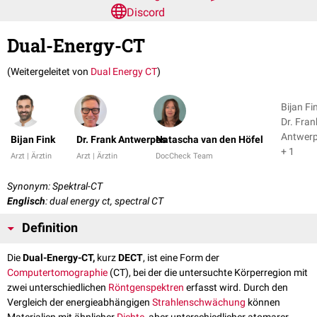
Discord
Dual-Energy-CT
(Weitergeleitet von
Dual Energy CT
)
Bijan Fi
Dr. Fran
Antwer
Bijan Fink
Dr. Frank Antwerpes
Natascha van den Höfel
+ 1
Arzt | Ärztin
Arzt | Ärztin
DocCheck Team
Synonym: Spektral-CT
Englisch
: dual energy ct, spectral CT
Definition
Die
Dual-Energy-CT,
kurz
DECT
, ist eine Form der
Computertomographie
(CT), bei der die untersuchte Körperregion mit
zwei unterschiedlichen
Röntgenspektren
erfasst wird. Durch den
Vergleich der energieabhängigen
Strahlenschwächung
können