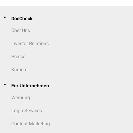
(z.B. zur Visualisierung der
Lungenperfusion
)
Somatom Edge von Siemens Healthineers.
virtuelle Nativbilder (VNC): rechnerische Entfernung von
Jod
aus
kontrastmittelgestützten Datensätzen
DocCheck
virtuelle nicht-kalzifizierte Bilder (VNCa): Unterdrückung von
Kalzium
Über Uns
Investor Relations
Presse
Karriere
Für Unternehmen
Werbung
Login Services
Content Marketing