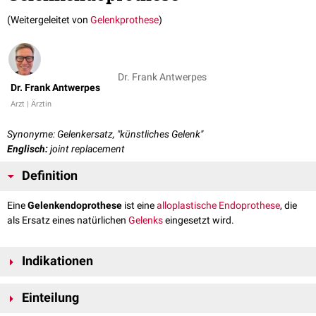
(Weitergeleitet von
Gelenkprothese
)
Dr. Frank Antwerpes
Dr. Frank Antwerpes
Arzt | Ärztin
Synonyme: Gelenkersatz, "künstliches Gelenk"
Englisch:
joint replacement
Definition
Eine
Gelenkendoprothese
ist eine
alloplastische
Endoprothese
, die
als Ersatz eines natürlichen
Gelenks
eingesetzt wird.
Indikationen
Degenerative
, entzündliche oder
traumatische
Gelenkerkrankungen
,
Einteilung
die zu einer
Destruktion
des Gelenks mit deutlichen
Funktionseinbußen führen und sich mit
konservativen
Maßnahmen