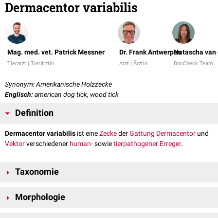
Dermacentor variabilis
Mag. med. vet. Patrick Messner
Dr. Frank Antwerpes
Natascha van 
Tierarzt | Tierärztin
Arzt | Ärztin
DocCheck Team
Synonym: Amerikanische Holzzecke
Englisch:
american dog tick, wood tick
Definition
Dermacentor variabilis
ist eine
Zecke
der
Gattung
Dermacentor
und
Vektor
verschiedener
human-
sowie
tierpathogener
Erreger
.
Taxonomie
Stamm
:
Arthropoda
Morphologie
Unterstamm
:
Amandibulata
Klasse
:
Arachnida