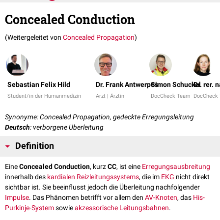
Concealed Conduction
(Weitergeleitet von
Concealed Propagation
)
Sebastian Felix Hild
Dr. Frank Antwerpes
Simon Schuckel
Dr. rer. 
Student/in der Humanmedizin
Arzt | Ärztin
DocCheck Team
DocCheck
Synonyme: Concealed Propagation, gedeckte Erregungsleitung
Deutsch
: verborgene Überleitung
Definition
Eine
Concealed Conduction
, kurz
CC
, ist eine
Erregungsausbreitung
innerhalb des
kardialen
Reizleitungssystems
, die im
EKG
nicht direkt
sichtbar ist. Sie beeinflusst jedoch die Überleitung nachfolgender
Impulse
. Das Phänomen betrifft vor allem den
AV-Knoten
, das
His-
Purkinje-System
sowie
akzessorische Leitungsbahnen
.