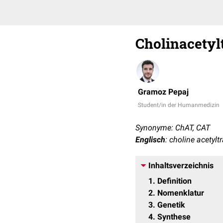
Cholinacetyl
Gramoz Pepaj
Student/in der Humanmedizin
Synonyme: ChAT, CAT
Englisch
: choline acetylt
Inhaltsverzeichnis
1
Definition
2
Nomenklatur
3
Genetik
4
Synthese