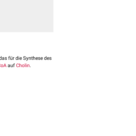
 das für die Synthese des
CoA
auf
Cholin
.
die systematische
arya
cholinerger
ungen
verlagert, wo es