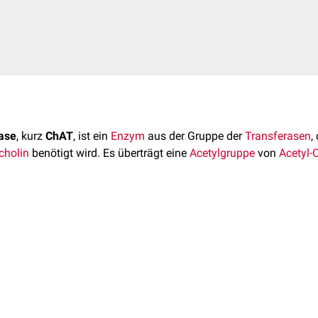
rase
, kurz
ChAT
, ist ein
Enzym
aus der Gruppe der
Transferasen
,
cholin
benötigt wird. Es überträgt eine
Acetylgruppe
von
Acetyl-
se wird in Gruppe II der
EC-Klassifikation
eingeordnet und trägt 
Chromosom 10
am
Genlokus
49.61 – 49.67 Mb kodiert.
 findet im
rauen endoplasmatischen Retikulum
(RER) der
Perik
hluss wird es durch
axonalen Transport
in
präsynaptische Endig