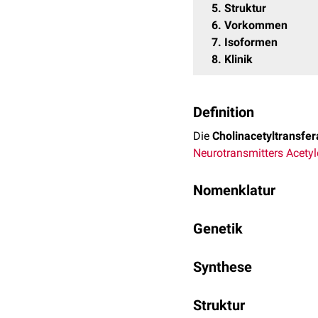
5
Struktur
6
Vorkommen
7
Isoformen
8
Klinik
Definition
Die
Cholinacetyltransfe
Neurotransmitters
Acetyl
Nomenklatur
Die Cholinacetyltransfera
Genetik
Bezeichnung 2.3.1.6.
Das CHAT-Gen wird auf
Synthese
Die Synthese des Enzyms
Struktur
Neuronen
statt. Im Ansc