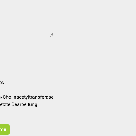
A
es
/Cholinacetyltransferase
etzte Bearbeitung
ren