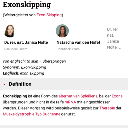
Exonskipping
(Weitergeleitet von
Exon-Skipping
)
Dr. rer.
nat.
Janica
Dr. rer. nat. Janica Nolte
Natascha van den Höfel
Nolte,
DocCheck Team
DocCheck Team
Natascha
van den
von englisch: to skip – überspringen
Höfel
Synonym: Exon-Skipping
Englisch
: exon skipping
Definition
Exonskipping
ist eine Form des
alternativen Spleißens
, bei der
Exons
übersprungen und nicht in die reife
mRNA
mit eingeschlossen
werden. Dieser Vorgang wird beispielsweise gezielt zur
Therapie
der
Muskeldystrophie Typ Duchenne
genutzt.