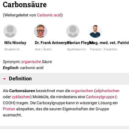
Carbonsäure
(Weitergeleitet von
Carbonic acid
)
Nils Nicolay
Dr. Frank Antwerpes
Florian Flegler
Mag. med. vet. Patri
Student/in
Arzt | Ärztin
Apotheker/in
Tierarzt | Tierärztin
Synonym:
organische
Säure
Englisch
: carbonic acid
Definition
Als
Carbonsäuren
bezeichnet man die
organischen
(
aliphatischen
oder
zyklischen
) Moleküle, die mindestens eine
Carboxylgruppe
(-
COOH) tragen. Die Carboxylgruppe kann in wässriger Lösung ein
Proton
abspalten, das die sauren Eigenschaften der Gruppe
ausmacht.