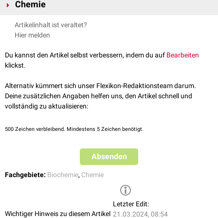
Chemie
Carbonsäuren kann man durch
Oxidation
von
Aldehyden
(R–CHO)
Artikelinhalt ist veraltet?
herstellen. Formal liegt einer solchen Umwandlung eine
Dehydrierung
(=
Hier melden
Oxidation) des Aldehydhydrats zugrunde. Im Vergleich zum Aldeyd-C-
Atom ist das Carboxyl-C-Atom sauerstoffreicher. Die Nachbarschaft der
Du kannst den Artikel selbst verbessern, indem du auf
Bearbeiten
unterschiedlich gebundenen Sauerstoffatome sorgt dafür, dass diese
klickst.
funktionelle Gruppe
ihre eigene Chemie hat und es insbesondere im
Vergleich mit den Aldehyden und
Ketonen
große Unterschiede im
Alternativ kümmert sich unser Flexikon-Redaktionsteam darum.
Reaktionsverhalten gibt.
Deine zusätzlichen Angaben helfen uns, den Artikel schnell und
vollständig zu aktualisieren:
Einteilung
Je nach Anzahl der Carboxylgruppen unterscheidet man:
500
Zeichen verbleibend. Mindestens 5 Zeichen benötigt.
Monocarbonsäuren
: Besitzen eine Carboxylgruppe (z.B.
Essigsäure
,
Buttersäure
,
Capronsäure
,
Glyoxylsäure
)
Absenden
Dicarbonsäuren
: Besitzen zwei Carboxylgruppen (z.B.
Oxalsäure
)
Tricarbonsäuren
: Besitzen drei Carboxylgruppen (z.B.
Zitronensäure
)
Fachgebiete:
Biochemie
,
Chemie
etc.
Wenn im Molekül neben einer Carboxylgruppe noch eine oder mehrere
Hydroxygruppen
(OH-Gruppen) vorkommen, spricht man von
Letzter Edit:
Hydroxycarbonsäuren
. Beispiele für Hydroxycarbonsäuren sind
Wichtiger Hinweis zu diesem Artikel
21.03.2024, 08:54