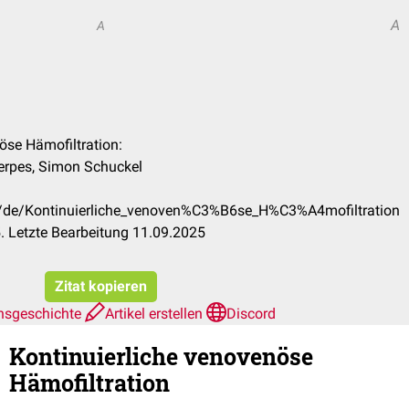
A
A
nöse Hämofiltration:
erpes, Simon Schuckel
om/de/Kontinuierliche_venoven%C3%B6se_H%C3%A4mofiltration
. Letzte Bearbeitung 11.09.2025
Zitat kopieren
nsgeschichte
Artikel erstellen
Discord
Kontinuierliche venovenöse
Hämofiltration