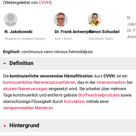
(Weitergeleitet von
CVVH
)
N.
Jako
Dr. 
N. Jakobowski
Dr. Frank Antwerpes
Simon Schuckel
Antw
Student/in (andere Fächer)
Arzt | Ärztin
DocCheck Team
1
Englisch:
continuous veno-venous hemodialysis
Definition
Die
kontinuierliche venovenöse Hämofiltration
, kurz
CVVH
, ist ein
kontinuierliches Nierenersatzverfahren
, das in der
Intensivmedizin
bei
akutem Nierenversagen
eingesetzt wird. Sie arbeitet über mehrere
Tage kontinuierlich und entfernt gelöste
Stoffwechselprodukte
sowie
überschüssige Flüssigkeit durch
Konvektion
mittels einer
semipermeablen Membran
.
Hintergrund
Bei kritisch kranken Patienten mit
akuter
Niereninsuffizienz ist eine