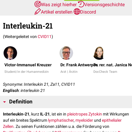
Was zeigt hierher
Versionsgeschichte
Artikel erstellen
Discord
Interleukin-21
(Weitergeleitet von
CVID11
)
Victor-Immanuel Kreuzer
Dr. Frank Antwerpes
Dr. rer. nat. Janica N
Student/in der Humanmedizin
Arzt | Ärztin
DocCheck Team
Synonyme: Interleukin 21, Za11, CVID11
Englisch
: interleukin 21
Definition
Interleukin-21
, kurz
IL-21
, ist ein in
pleiotropes
Zytokin
mit Wirkungen
auf ein breites Spektrum
lymphatischer
,
myeloider
und
epithelialer
Zellen
. Zu seinen Funktionen zählen u.a. die Förderung von