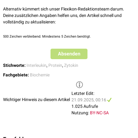
Antworten die Entstehung von
Allergien
.
Signalwegs ebenfalls als möglicher Therapieansatz.
Alternativ kümmert sich unser Flexikon-Redaktionsteam darum.
In der
Onkologie
wird eine Rolle bei der Verstärkung der zytotoxischen
Auch im Bereich der Allergologie existieren experimentelle Ansätze zur
Deine zusätzlichen Angaben helfen uns, den Artikel schnell und
Aktivität von
NK-Zellen
und
T-Zellen
diskutiert.
Beeinflussung überschießender IgE-vermittelter Reaktionen.
vollständig zu aktualisieren:
500
Zeichen verbleibend. Mindestens 5 Zeichen benötigt.
Absenden
Stichworte:
Interleukin
,
Protein
,
Zytokin
Fachgebiete:
Biochemie
Letzter Edit:
Wichtiger Hinweis zu diesem Artikel
21.09.2025, 00:16
1.025 Aufrufe
Nutzung:
BY-NC-SA