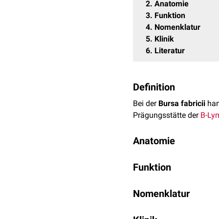
2
Anatomie
3
Funktion
4
Nomenklatur
5
Klinik
6
Literatur
Definition
Bei der
Bursa fabricii
han
Prägungsstätte der
B-Ly
Anatomie
Die Bursa fabricii ist b
Funktion
der Kloake (Proctodaeum
ungestielt.
Die Bursa fabricii ist nu
Nomenklatur
werden die aus dem
Kno
Die Bursa fabricii wird d
Sekundär- und Tertiärfalt
Benannt wurde die Bursa 
Die B-Lymphozyten sind 