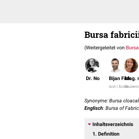
Bursa fabrici
(Weitergeleitet von
Bursa 
Dr. No
Bijan Fink
Mag. m
Arzt | Ärztin
Student/
Synonyme: Bursa cloacal
Englisch
: Bursa of Fabric
Inhaltsverzeichnis
1
Definition