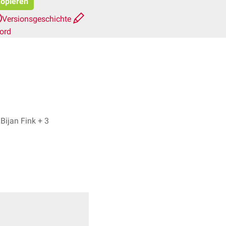
kopieren
Versionsgeschichte
ord
Dr. No, Bijan Fink + 3