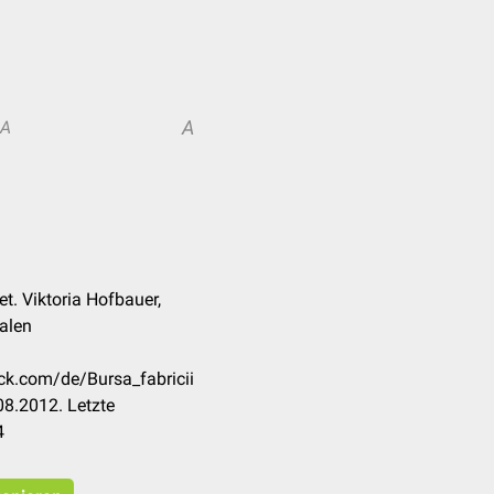
A
A
et. Viktoria Hofbauer,
alen
eck.com/de/Bursa_fabricii
8.2012. Letzte
4