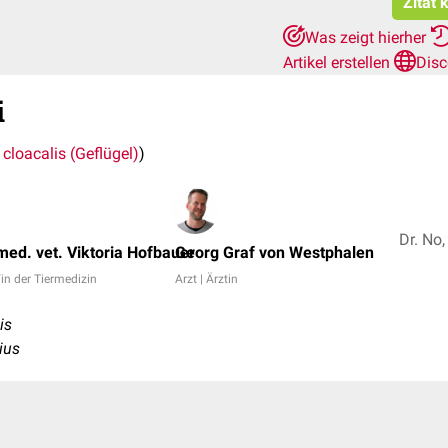
Zitat 
Was zeigt hierher
Artikel erstellen
Disc
i
cloacalis (Geflügel)
)
ed. vet. Viktoria Hofbauer
Georg Graf von Westphalen
in der Tiermedizin
Arzt | Ärztin
is
ius