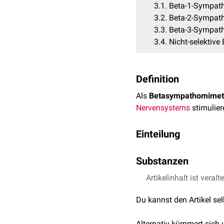
3.1
Beta-1-Sympat
3.2
Beta-2-Sympat
3.3
Beta-3-Sympat
3.4
Nicht-selektiv
Definition
Als
Betasympathomimet
Nervensystems
stimulier
Einteilung
Man unterscheidet nach
Substanzen
Beta-1-Sympathomim
Artikelinhalt ist veralt
Beta-2-Sympathomim
Beta-1-Sympathomimet
Beta-3-Sympathomim
Dobutamin
Du kannst den Artikel se
Die vierte Klasse der so
Dopexamin
2-Rezeptoren.
Alternativ kümmert sich