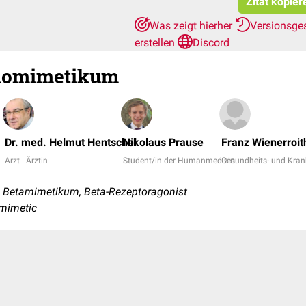
Zitat kopier
Was zeigt hierher
Versionsge
erstellen
Discord
homimetikum
Dr. med. Helmut Hentschel
Nikolaus Prause
Franz Wienerroit
Arzt | Ärztin
Student/in der Humanmedizin
Gesundheits- und Kran
 Betamimetikum, Beta-Rezeptoragonist
mimetic