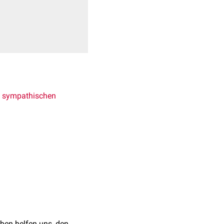
s
sympathischen
eptor
:
tig an Beta-1- und Beta-
ben helfen uns, den