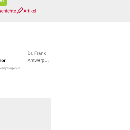
en
schichte
Artikel
Dr. Frank
Antwerpes,
her
Dr. med.
kenpfleger/in
Helmut
Hentschel
+ 4