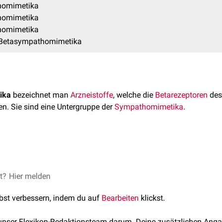
homimetika
homimetika
homimetika
e Betasympathomimetika
ika
bezeichnet man
Arzneistoffe
, welche die
Betarezeptoren
de
en. Sie sind eine Untergruppe der
Sympathomimetika
.
 überwiegender Wirkung am
Beta-1-Rezeptor
oder am
Beta-2-Rez
etika
et?
Hier melden
etika
ika
etika
lbst verbessern, indem du auf
Bearbeiten
klickst.
 genannten
nicht-selektiven
Betasympathomimetika wirkt gleichzei
 unser Flexikon-Redaktionsteam darum. Deine zusätzlichen Anga