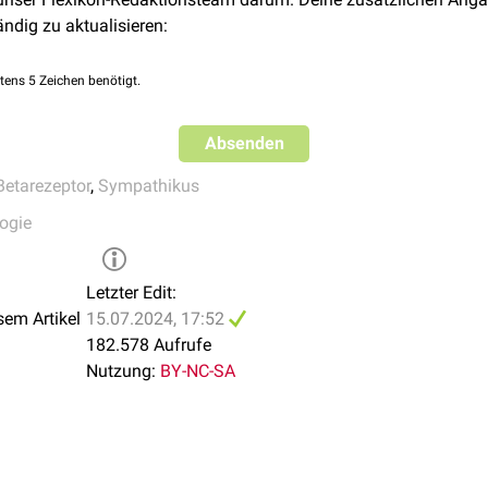
ika
ändig zu aktualisieren:
tens 5 Zeichen benötigt.
Absenden
Betarezeptor
,
Sympathikus
ogie
Letzter Edit:
sem Artikel
15.07.2024, 17:52
182.578 Aufrufe
Nutzung:
BY-NC-SA
Wirkprofil werden Beta-2-Sympathomimetika in verschiedene Klas
ika