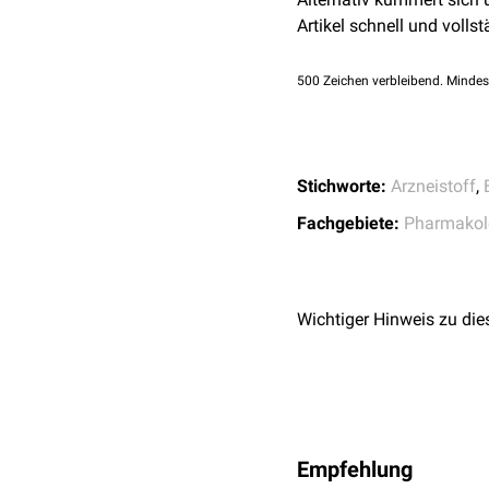
Beta-2-Sympathomimet
Artikel schnell und vollst
Bambuterol
Buphenin
500
Zeichen verbleibend. Mindes
Clenbuterol
Fenoterol
Formoterol
Pirbuterol
Stichworte:
Arzneistoff
,
Ritodrin
Fachgebiete:
Pharmakol
Salbutamol
Salmeterol
Terbutalin
Tulobuterol
Wichtiger Hinweis zu die
Indacaterol
Nach ihrem spezifischen 
LABA
,
ULABA
,
RABA
)
Beta-3-Sympathomimet
Empfehlung
Amibegron