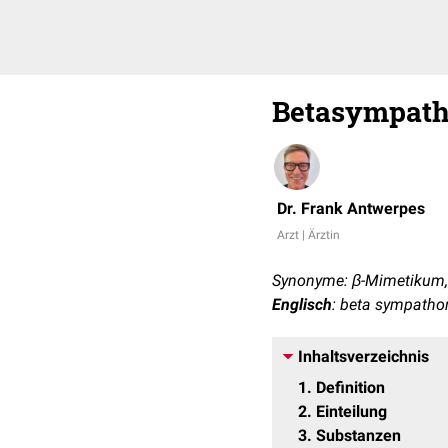
Betasympat
Dr. Frank Antwerpes
Arzt | Ärztin
Synonyme: β-Mimetikum,
Englisch
: beta sympatho
Inhaltsverzeichnis
1
Definition
2
Einteilung
3
Substanzen