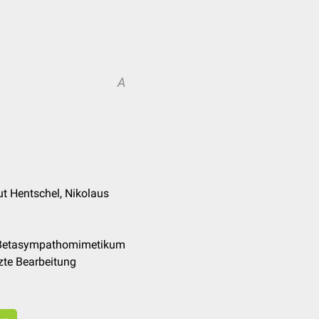
A
ut Hentschel, Nikolaus
e/Betasympathomimetikum
zte Bearbeitung