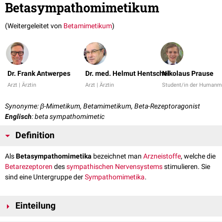
Betasympathomimetikum
(Weitergeleitet von
Betamimetikum
)
Dr. Frank Antwerpes
Dr. med. Helmut Hentschel
Nikolaus Prause
Arzt | Ärztin
Arzt | Ärztin
Student/in der Humanm
Synonyme: β-Mimetikum, Betamimetikum, Beta-Rezeptoragonist
Englisch
: beta sympathomimetic
Definition
Als
Betasympathomimetika
bezeichnet man
Arzneistoffe
, welche die
Betarezeptoren
des
sympathischen Nervensystems
stimulieren. Sie
sind eine Untergruppe der
Sympathomimetika
.
Einteilung
Man unterscheidet nach überwiegender Wirkung am
Beta-1-Rezeptor