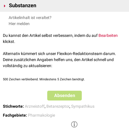
Substanzen
oder am
Beta-2-Rezeptor
:
Beta-1-Sympathomimetika
Artikelinhalt ist veraltet?
Beta-1-Sympathomimetika
Beta-2-Sympathomimetika
Hier melden
Dobutamin
Beta-3-Sympathomimetika
Dopexamin
Die vierte Klasse der so genannten
nicht-selektiven
Du kannst den Artikel selbst verbessern, indem du auf
Bearbeiten
Betasympathomimetika wirkt gleichzeitig an Beta-1- und Beta-2-
klickst.
Beta-2-Sympathomimetika
Rezeptoren.
Bambuterol
Alternativ kümmert sich unser Flexikon-Redaktionsteam darum.
Buphenin
Deine zusätzlichen Angaben helfen uns, den Artikel schnell und
Clenbuterol
vollständig zu aktualisieren:
Fenoterol
Formoterol
500
Zeichen verbleibend. Mindestens 5 Zeichen benötigt.
Pirbuterol
Ritodrin
Salbutamol
Absenden
Salmeterol
Terbutalin
Stichworte:
Arzneistoff
,
Betarezeptor
,
Sympathikus
Tulobuterol
Fachgebiete:
Pharmakologie
Indacaterol
Nach ihrem spezifischen Wirkprofil werden Beta-2-Sympathomimetika in