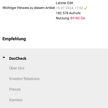
verschiedene Klassen unterteilt (
SABA
,
LABA
,
ULABA
,
RABA
)
Letzter Edit:
Wichtiger Hinweis zu diesem Artikel
15.07.2024, 17:52
Beta-3-Sympathomimetika
182.578 Aufrufe
Amibegron
Nutzung:
BY-NC-SA
Mirabegron
Solabegron
Nicht-selektive Betasympathomimetika
Empfehlung
Isoprenalin
Orciprenalin
Alle Präparate mit
Orciprenalin
sind in Deutschland seit 02/2023 außer
DocCheck
Vertrieb; auch über Import ist kein Präparat verfügbar.
Isoprenalin
steht
nur noch als Import zur Verfügung.
Über Uns
Investor Relations
Presse
Karriere