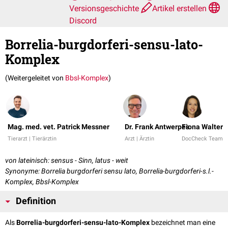
Versionsgeschichte
Artikel erstellen
Discord
Borrelia-burgdorferi-sensu-lato-
Komplex
(Weitergeleitet von
Bbsl-Komplex
)
Mag. med. vet. Patrick Messner
Dr. Frank Antwerpes
Fiona Walter
Tierarzt | Tierärztin
Arzt | Ärztin
DocCheck Team
von lateinisch: sensus - Sinn, latus - weit
Synonyme: Borrelia burgdorferi sensu lato, Borrelia-burgdorferi-s.l.-
Komplex, Bbsl-Komplex
Definition
Als
Borrelia-burgdorferi-sensu-lato-Komplex
bezeichnet man eine