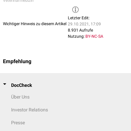
Meningopolyneuritis
Rind
Veterinärmedizin
Mäuse,
Kleinsäuger
Lyme-Borreliose
Mensch
Ixodes ricinus
Europa
v.a. Vögel
Letzter Edit:
Erythema migrans
Verdacht: Hund,
Ixodes persulcatus
Asien
Wichtiger Hinweis zu diesem Artikel
Rehe,
29.10.2021, 17:09
Borrelia garinii
Arthritis
Katze, Pferd,
Wildsäuger
8.931 Aufrufe
Meningopolyneuritis
Rind
Nutzung:
BY-NC-SA
Borrelia lusitaniae
Lyme-Borreliose
Mensch
Borrelia spielmanii
Zecken
Europa
Empfehlung
Mäuse
Ixodes ricinus
Nordafrika
Eidechsen
Borrelia japonica
DocCheck
Mäuse
Ixodes ovatus
Über Uns
Japan
Vögel
Ixodes persulcatus
Investor Relations
Borrelia andersonii
Presse
Ixodes dentatus