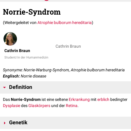
Norrie-Syndrom
(Weitergeleitet von
Atrophie bulborum hereditaria
)
Cathrin Braun
Cathrin Braun
Student/in der Humanmedizin
Synonyme: Norrie-Warburg-Syndrom, Atrophie bulborum hereditaria
Englisch:
Norrie disease
Definition
Das
Norrie-Syndrom
ist eine seltene
Erkrankung
mit
erblich
bedingter
Dysplasie
des
Glaskörpers
und der
Retina
.
Genetik