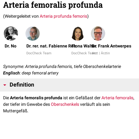
Arteria femoralis profunda
(Weitergeleitet von
Arteria profunda femoris
)
Dr. No
Dr. rer. nat. Fabienne Reh
Fiona Walter
Dr. Frank Antwerpes
DocCheck Team
DocCheck Team
Arzt | Ärztin
Synonyme: Arteria profunda femoris, tiefe Oberschenkelarterie
Englisch
: deep femoral artery
Definition
Die
Arteria femoralis profunda
ist ein Gefäßast der
Arteria femoralis
,
der tiefer im Gewebe des
Oberschenkels
verläuft als sein
Muttergefäß.