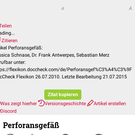
A
A
Teilen
ding...
Zitieren
tikel Perforansgefäß:
ssica Schnase, Dr. Frank Antwerpes, Sebastian Merz
rufbar unter:
tps://flexikon.doccheck.com/de/Perforansgef%C3%A4%C3%9F
cCheck Flexikon 26.07.2010. Letzte Bearbeitung 21.07.2015
Zitat kopieren
Was zeigt hierher
Versionsgeschichte
Artikel erstellen
Discord
Perforansgefäß