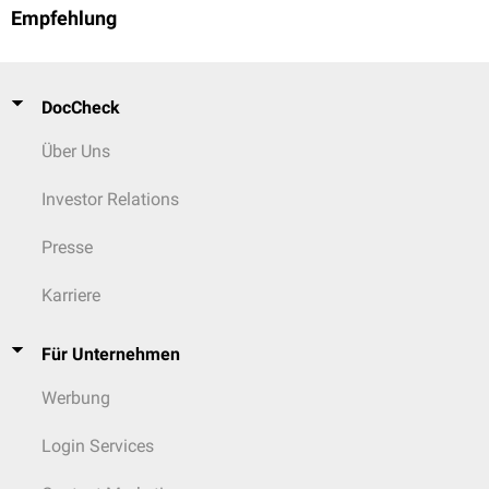
Empfehlung
DocCheck
Über Uns
Investor Relations
Presse
Karriere
Für Unternehmen
Werbung
Login Services