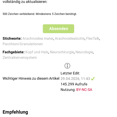
vollständig zu aktualisieren:
500
Zeichen verbleibend. Mindestens 5 Zeichen benötigt.
Absenden
Stichworte:
Arachnoidea mater
,
Arachnoidealzotte
,
FlexTalk
,
Pacchioni-Granulationen
Fachgebiete:
Kopf und Hals
,
Neurochirurgie
,
Neurologie
,
Zentralnervensystem
Letzter Edit:
Wichtiger Hinweis zu diesem Artikel
29.04.2026, 11:43
145.299 Aufrufe
Nutzung:
BY-NC-SA
Empfehlung