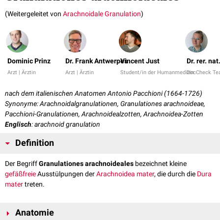
(Weitergeleitet von
Arachnoidale Granulation
)
Dominic Prinz
Dr. Frank Antwerpes
Vincent Just
Dr. rer. na
Arzt | Ärztin
Arzt | Ärztin
Student/in der Humanmedizin
DocCheck T
nach dem italienischen Anatomen Antonio Pacchioni (1664-1726)
Synonyme: Arachnoidalgranulationen, Granulationes arachnoideae,
Pacchioni-Granulationen, Arachnoidealzotten, Arachnoidea-Zotten
Englisch
: arachnoid granulation
Definition
Der Begriff
Granulationes arachnoideales
bezeichnet kleine
gefäßfreie
Ausstülpungen der
Arachnoidea mater
, die durch die
Dura
mater
treten.
Anatomie