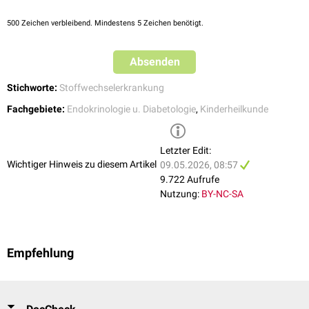
biphasisch. Bei
Säuglingen
kann – allerdings seltener als beim AGS Typ 3
– ein
Salzverlustsyndrom
mit
Dehydration
,
Hyponatriämie
,
500
Zeichen verbleibend. Mindestens 5 Zeichen benötigt.
Hyperkaliämie
und
metabolischer Azidose
auftreten. Ältere Kinder
entwickeln durch die exzessive DOC-Synthese auf der Basis der
Elektrolyt- und Wasserretention eine Hypertonie. Aufgrund dieser
Absenden
Symptomatik werden das AGS Typ 4 und das
AGS Typ 5
gelegentlich
Stichworte:
Stoffwechselerkrankung
auch als "adrenogenitales Hypertoniesyndrom" bezeichnet.
Fachgebiete:
Endokrinologie u. Diabetologie
,
Kinderheilkunde
Letzter Edit:
Wichtiger Hinweis zu diesem Artikel
09.05.2026, 08:57
9.722 Aufrufe
Nutzung:
BY-NC-SA
Empfehlung