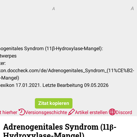
A
A
enogenitales Syndrom (11β-Hydroxylase-Mangel):
ntwerpes
er:
xikon.doccheck.com/de/Adrenogenitales_Syndrom_(11%CE%B2-
-Mangel)
exikon 17.01.2021. Letzte Bearbeitung 09.05.2026
Zitat kopieren
t hierher
Versionsgeschichte
Artikel erstellen
Discord
Adrenogenitales Syndrom (11β-
Hydroxylase-Mangel)