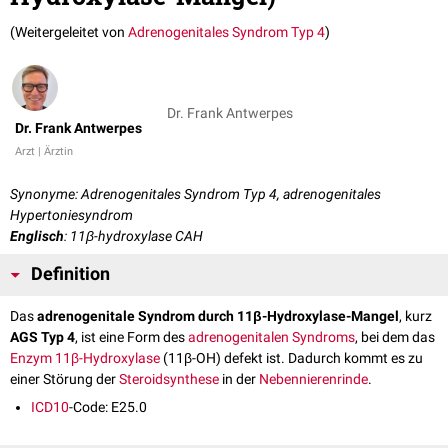
(Weitergeleitet von
Adrenogenitales Syndrom Typ 4
)
Dr. Frank Antwerpes
Dr. Frank Antwerpes
Arzt | Ärztin
Synonyme: Adrenogenitales Syndrom Typ 4, adrenogenitales
Hypertoniesyndrom
Englisch
: 11β-hydroxylase CAH
Definition
Das
adrenogenitale Syndrom durch 11β-Hydroxylase-Mangel
, kurz
AGS Typ 4
, ist eine Form des
adrenogenitalen Syndroms
, bei dem das
Enzym
11β-Hydroxylase
(11β-OH) defekt ist. Dadurch kommt es zu
einer Störung der
Steroidsynthese
in der
Nebennierenrinde
.
ICD10
-Code: E25.0