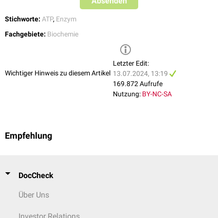
Absenden
von dem betroffenen Enzym und seiner speziellen Aufgabe abhängig.
Stichworte:
ATP
,
Enzym
Genexpression
Fachgebiete:
Biochemie
Des Weiteren wird durch cAMP auch die
Genexpression
einiger Enzyme
und
Hormone
, wie z.B.
Somatostatin
,
PEP-Carboxykinase
,
Parathormon
oder
Vasoaktives intestinales Peptid
(VIP), reguliert.
Letzter Edit:
Wichtiger Hinweis zu diesem Artikel
13.07.2024, 13:19
Variabilität
169.872 Aufrufe
Je nachdem, an welchen Rezeptor der entsprechende Botenstoff bindet,
Nutzung:
BY-NC-SA
kann es zu einer Aktivierung der Adenylatzyklase über ein stimulierendes
G-Protein oder zu einer Hemmung der Adenylatzyklase über ein
inhibierendes G-Protein, genauer gesagt durch die jeweilige alpha-
Untereinheit des G-Proteins, kommen.
Empfehlung
Zu den G-Protein-gekoppelten Adenylatzyklase-assoziierten Hormonen
bzw. Botenstoffen gehören unter anderem
ACTH
,
Dopamin
,
Glucagon
,
Adrenalin
und
Noradrenalin
,
Histamin
,
Oxytocin
und weitere, die je nach
DocCheck
Art der Rezeptorbindung in verschiedenen Zellen verschiedene Prozesse
auslösen können.
Über Uns
Investor Relations