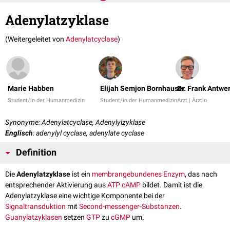
Adenylatzyklase
(Weitergeleitet von
Adenylatcyclase
)
Marie Habben
Elijah Semjon Bornhauser
Dr. Frank Antwe
Student/in der Humanmedizin
Student/in der Humanmedizin
Arzt | Ärztin
Synonyme: Adenylatcyclase, Adenylylzyklase
Englisch
: adenylyl cyclase, adenylate cyclase
Definition
Die
Adenylatzyklase
ist ein
membrangebundenes
Enzym
, das nach
entsprechender Aktivierung aus
ATP
cAMP
bildet. Damit ist die
Adenylatzyklase eine wichtige Komponente bei der
Signaltransduktion
mit
Second-messenger-Substanzen
.
Guanylatzyklasen
setzen
GTP
zu
cGMP
um.