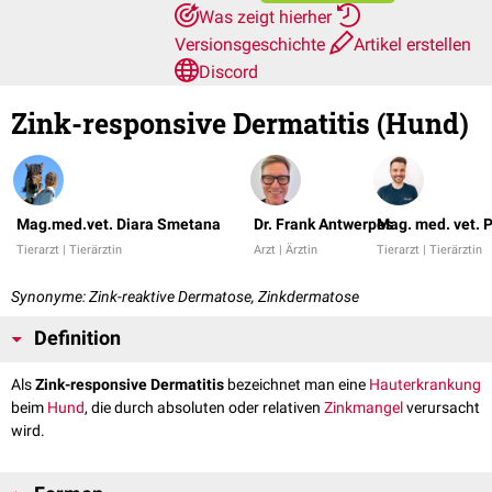
Was zeigt hierher
Versionsgeschichte
Artikel erstellen
Discord
Zink-responsive Dermatitis (Hund)
Mag.med.vet. Diara Smetana
Dr. Frank Antwerpes
Mag. med. vet. 
Tierarzt | Tierärztin
Arzt | Ärztin
Tierarzt | Tierärztin
Synonyme: Zink-reaktive Dermatose, Zinkdermatose
Definition
Als
Zink-responsive Dermatitis
bezeichnet man eine
Hauterkrankung
beim
Hund
, die durch absoluten oder relativen
Zinkmangel
verursacht
wird.