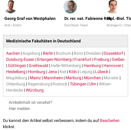
Georg Graf von Westphalen
Dr. rer. nat. Fabienne Reh
Dipl.-Biol. T
Arzt | Ärztin
DocCheck Team
Biologe/in | Che
Medizinische Fakultäten in Deutschland
Aachen
|
Augsburg
|
Berlin
|
Bochum
|
Bonn
|
Dresden
|
Düsseldorf
|
Duisburg-Essen
|
Erlangen-Nürnberg
|
Frankfurt
|
Freiburg
|
Gießen
|
Göttingen
|
Greifswald
|
Halle-Wittenberg
|
Hamburg
|
Hannover
|
Heidelberg
|
Homburg
|
Jena
|
Kiel
|
Köln
|
Leipzig
|
Lübeck
|
Magdeburg
|
Mainz
|
Mannheim
|
Marburg
|
München
|
Münster
|
Oldenburg
|
Regensburg
|
Rostock
|
Tübingen
|
Ulm
|
Witten-
Herdecke
|
Würzburg
Artikelinhalt ist veraltet?
Hier melden
Du kannst den Artikel selbst verbessern, indem du auf
Bearbeiten
klickst.