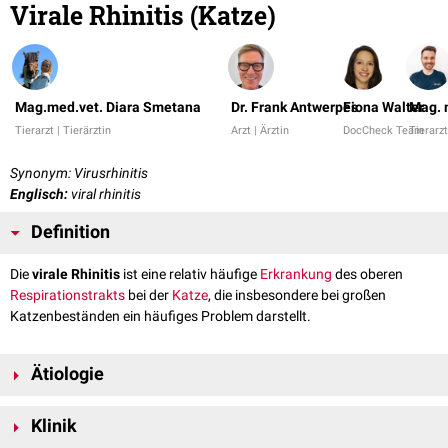
Virale Rhinitis (Katze)
Mag.med.vet. Diara Smetana
Dr. Frank Antwerpes
Fiona Walter
Mag. 
Tierarzt | Tierärztin
Arzt | Ärztin
DocCheck Team
Tierarzt
Synonym: Virusrhinitis
Englisch:
viral rhinitis
Definition
Die
virale Rhinitis
ist eine relativ häufige
Erkrankung
des oberen
Respirationstrakts
bei der
Katze
, die insbesondere bei großen
Katzenbeständen ein häufiges Problem darstellt.
Ätiologie
Die virale Rhinitis wird in den meisten Fällen durch das
feline Herpesvirus
Klinik
1
(FHV-1) bzw. das
feline Calicivirus
(FCV) hervorgerufen. Die