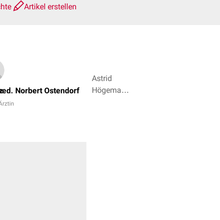
chte
Artikel erstellen
Astrid
Högemann,
z
med. Norbert Ostendorf
Joshua
Ärztin
Soeder + 5