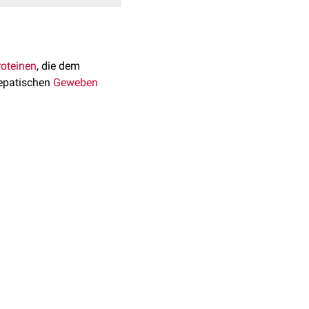
roteinen
, die dem
epatischen
Geweben