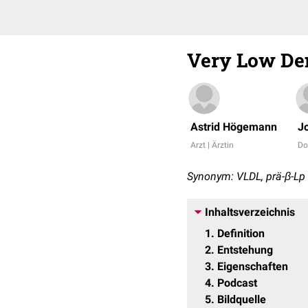
Very Low Den
Astrid Högemann
J
Arzt | Ärztin
Do
Synonym: VLDL, prä-β-Lp
Inhaltsverzeichnis
1
Definition
2
Entstehung
3
Eigenschaften
4
Podcast
5
Bildquelle