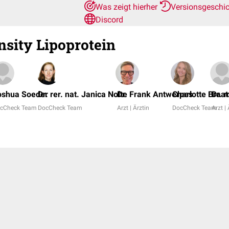
Was zeigt hierher
Versionsgeschi
Discord
sity Lipoprotein
oshua Soeder
Dr. rer. nat. Janica Nolte
Dr. Frank Antwerpes
Charlotte Braat
Dr. 
cCheck Team
DocCheck Team
Arzt | Ärztin
DocCheck Team
Arzt | 