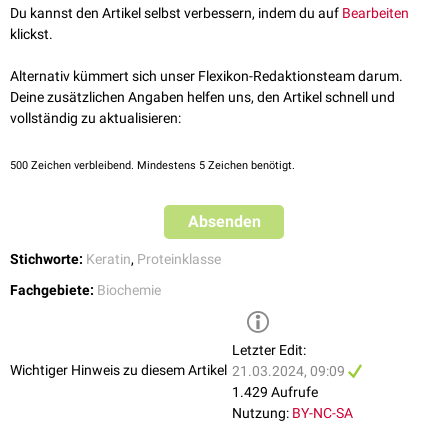
↑
Herrmann, H., & Aebi, U. (2004).
Intermediate filaments: molecular
Du kannst den Artikel selbst verbessern, indem du auf
Bearbeiten
Tumortherapie
. Darüber hinaus können Typ-II-Keratine als Biomarker für
structure, assembly mechanism, and integration into functionally
klickst.
bestimmte Erkrankungen dienen, beispielsweise für Hauterkrankungen
distinct intracellular Scaffolds
. Annual Review of Biochemistry, 73,
[
4
]
wie
Psoriasis
oder
Epidermolysis bullosa
.
749-789.
Alternativ kümmert sich unser Flexikon-Redaktionsteam darum.
↑
Coulombe, P. A., & Omary, M. B. (2002).
'Hard' and 'soft' principles
Deine zusätzlichen Angaben helfen uns, den Artikel schnell und
defining the structure, function and regulation of keratin intermediate
vollständig zu aktualisieren:
filaments.
Current Opinion in Cell Biology, 14(1), 110-122.
↑
Lane, E. B., & McLean, W. H. I. (2004).
Keratins and skin disorders.
500
Zeichen verbleibend. Mindestens 5 Zeichen benötigt.
Journal of Pathology, 204(4), 355-366.
Absenden
Stichworte:
Keratin
,
Proteinklasse
Fachgebiete:
Biochemie
Letzter Edit:
Wichtiger Hinweis zu diesem Artikel
21.03.2024, 09:09
1.429 Aufrufe
Nutzung:
BY-NC-SA