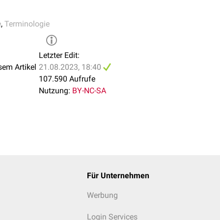
mpicin
und
Isoniazid
 koronarer
Stentimplantation
bei Indikation zur oralen
Antikoagul
e
,
Terminologie
+
Antikoagulation
ophylaxe von Übelkeit und Erbrechen bei Chemotherapie:
agonist
+
5-HT3-Rezeptor-Antagonist
+
Glukokortikoid
Letzter Edit:
sem Artikel
21.08.2023, 18:40
107.590 Aufrufe
Nutzung:
BY-NC-SA
Für Unternehmen
Werbung
Login Services