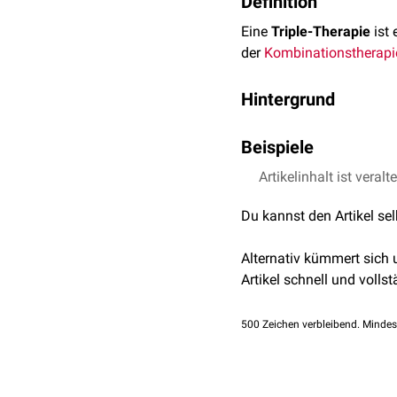
Definition
Eine
Triple-Therapie
ist
der
Kombinationstherapi
Hintergrund
Durch die Kombination v
Beispiele
beeinflussen. Allerdings
Nebenwirkungen
der eing
Artikelinhalt ist veralt
Triple-Therapien zur
Boceprevir
,
Interf
Du kannst den Artikel se
Telaprevir
,
Interfe
Triple-Therapien zur
H
Alternativ kümmert sich
Amoxicillin
,
Clari
Artikel schnell und vollst
Metronidazol
,
Cla
Amoxicillin
,
Metro
500
Zeichen verbleibend. Mindes
Triple-Therapien zur
Ethambutol
,
Isoni
Rifampicin
,
Etham