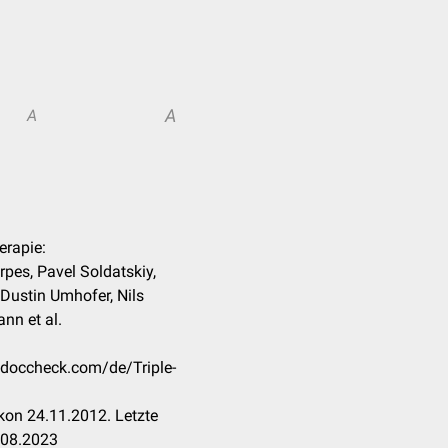
A
A
herapie:
rpes, Pavel Soldatskiy,
Dustin Umhofer, Nils
nn et al.
n.doccheck.com/de/Triple-
kon 24.11.2012. Letzte
.08.2023