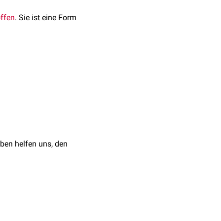
offen
. Sie ist eine Form
faktoren gleichzeitig
irkungen
und
ben helfen uns, den
i
Penicillinallergie
)