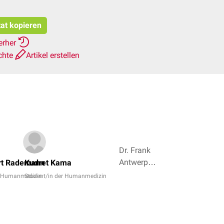
tat kopieren
erher
chte
Artikel erstellen
Dr. Frank
Antwerpes,
art Rademann
Kudret Kama
Pavel
r Humanmedizin
Student/in der Humanmedizin
Soldatskiy
+ 5