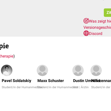
Zi
Was zeigt hi
Versionsgeschi
Discord
pie
therapie
)
Pavel Soldatskiy
Maxx Schuster
Dustin Umhofer
Nils Lenn
Student/in der Humanmedizin
Student/in der Humanmedizin
Arzt | Ärztin
Student/in de