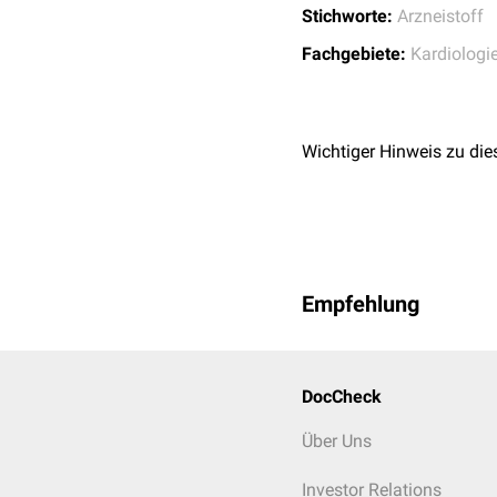
Pyrazinamid
,
Rifa
Stichworte:
Arzneistoff
Triple-Therapie nach
Fachgebiete:
Kardiologi
ASS
+
Clopidogrel
Tripletherapie als Pr
NK1-Rezeptor-Ant
Wichtiger Hinweis zu die
Empfehlung
DocCheck
Über Uns
Investor Relations