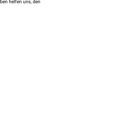
ben helfen uns, den
nachhaltig gestört, so
uocarmycin-Derivate in