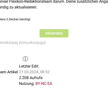
 unser Flexikon-Redaktionsteam darum. Deine zusätzlichen Anga
ersibel
an der N3-Position. Die Architektur der DNA wird dadurch 
ändig zu aktualisieren:
 Tumorzelle kommt. Im Gegensatz zu
Tubulinhemmern
wirken D
us
.
tens 5 Zeichen benötigt.
Absenden
Antikörper
,
Immunkonjugat
Letzter Edit:
sem Artikel
21.03.2024, 08:52
2.208 Aufrufe
Nutzung:
BY-NC-SA