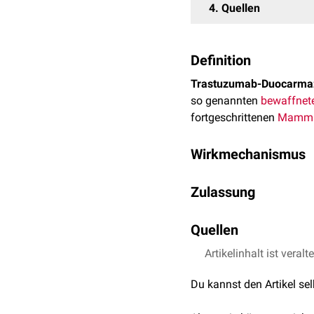
4
Quellen
Definition
Trastuzumab-Duocarma
so genannten
bewaffnete
fortgeschrittenen
Mamma
Wirkmechanismus
Trastuzumab-Duocarmaz
Zulassung
epidermalen
Wachstumsf
("Payload"), die über ein
Trastuzumab-Duocarmazin
ein
Quellen
Strukturanalogon
vo
der
FDA
der
Fast-Track-S
Trastuzumab bindet spez
Artikelinhalt ist veralt
↑
Trastuzumab Duoc
einer Internalisierung 
Linkers durch Proteasen 
Du kannst den Artikel se
Duocarmycine binden im Z