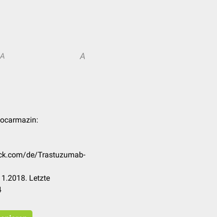
A
A
uocarmazin:
heck.com/de/Trastuzumab-
1.2018. Letzte
4