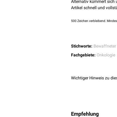
Alternativ kümmert sich
Nukleinbase
Adenin
irrev
Artikel schnell und vollst
dass es zur
Apoptose
der
jeder Phase des
Zellzykl
500
Zeichen verbleibend. Mindes
Stichworte:
Bewaffneter 
Fachgebiete:
Onkologie
Wichtiger Hinweis zu die
Empfehlung