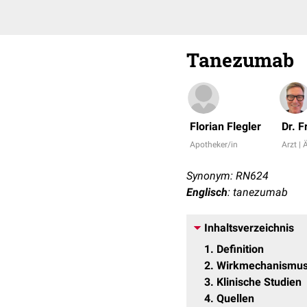
Tanezumab
Florian Flegler
Dr. 
Apotheker/in
Arzt | 
Synonym: RN624
Englisch
: tanezumab
Inhaltsverzeichnis
1
Definition
2
Wirkmechanismu
3
Klinische Studien
4
Quellen