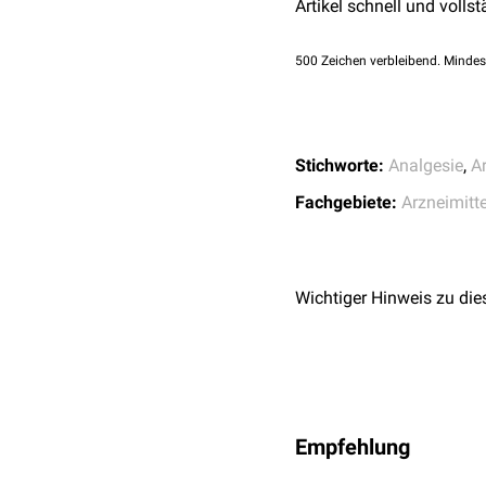
Artikel schnell und vollst
↑
Pfizer and Lilly A
Die Ergebnisse einer La
OSteoarthritis
, Apr
die klassischerweise für
500
Zeichen verbleibend. Mindes
Aufrechterhaltung der ph
[
3
]
überlegen ist.
.
Stichworte:
Analgesie
,
A
Fachgebiete:
Arzneimitte
Wichtiger Hinweis zu die
Empfehlung