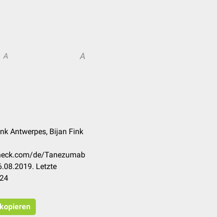
A
A
rank Antwerpes, Bijan Fink
ccheck.com/de/Tanezumab
.08.2019. Letzte
024
 kopieren