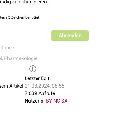
ändig zu aktualisieren:
nnounce Top-Line Results From Long-Term Phase 3 Study Of Tane
ngzeitstudie legen nahe, dass Tanezumab den
nichtsteroidalen 
il 2019; abgerufen am 16.08.2019
 die Behandlung eingesetzt werden, in der Therapie der Schmerz
tens 5 Zeichen benötigt.
ysiologischen Gelenkfunktion, nicht jedoch bzgl. des allgemeine
Absenden
rthrose
l
,
Pharmakologie
Letzter Edit:
sem Artikel
21.03.2024, 08:56
7.689 Aufrufe
Nutzung:
BY-NC-SA