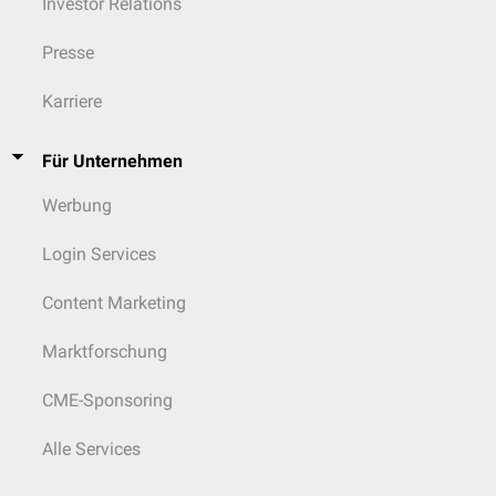
bei der Entwicklung von
Autoimmunerkrankungen
eine Rolle spielen.
Investor Relations
Dabei spielt der
Transkriptionsfaktor
AIRE
eine wichtige Rolle.
Presse
Thymozyten, die beide Selektionsschritte überlebt haben, verlassen den
Thymus über
Lymph-
und Blutgefäße als
naive T-Zellen
und wandern in
Karriere
die sekundär
lymphatischen Organe
ein. Der Kontakt mit körperfremden
Antigenen wurde bis zu diesem Zeitpunkt durch die
Blut-Thymus-
Schranke
unterbunden, wobei ihre funktionelle Bedeutung umstritten ist.
Für Unternehmen
Die Zellen werden jetzt auch als
reife T-Zellen
bezeichnet, da sie
funktionelle TCRs besitzen und in der Lage sind, Antigene und MHC-
Werbung
Moleküle spezifisch zu binden.
Login Services
Content Marketing
Marktforschung
CME-Sponsoring
Alle Services