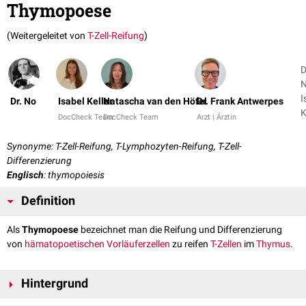
Thymopoese
(Weitergeleitet von
T-Zell-Reifung
)
D
N
I
Dr. No
Isabel Keller
Natascha van den Höfel
Dr. Frank Antwerpes
K
DocCheck Team
DocCheck Team
Arzt | Ärztin
+
Synonyme: T-Zell-Reifung, T-Lymphozyten-Reifung, T-Zell-
Differenzierung
Englisch
: thymopoiesis
Definition
Als
Thymopoese
bezeichnet man die Reifung und Differenzierung
von
hämatopoetischen
Vorläuferzellen
zu reifen
T-Zellen
im
Thymus
.
Hintergrund
Lymphozyten
entwickeln sich aus
Stammzellen
im
Knochenmark
. Die