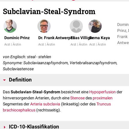
Subclavian-Steal-Syndrom
Domin
Prinz, 
Frank
Dominic Prinz
Dr. Frank Antwerpes
Elias Villiger
Sema Kaya
Antwe
Arzt | Ärztin
Arzt | Ärztin
Arzt | Ärztin
Arzt | Ärztin
+ 8
von Englisch: steal - stehlen
Synonyme: Subclaviaanzapfsyndrom, Vertebralisanzapfsyndrom,
Subclaviastenose
Definition
Das
Subclavian-Steal-Syndrom
bezeichnet eine
Hypoperfusion
der
hirnversorgenden Arterien, durch eine
Stenose
des
proximalen
Segmentes der
Arteria subclavia
(linkseitig) oder des
Truncus
brachiocephalicus
(rechtsseitig).
ICD-10-Klassifikation