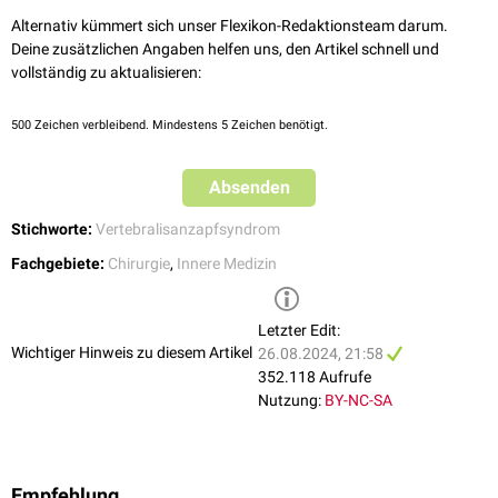
Ischämie des betroffenen Armes. Sie umfassen
Alternativ kümmert sich unser Flexikon-Redaktionsteam darum.
Differentialdiagnostik
neurologische Ausfälle
Deine zusätzlichen Angaben helfen uns, den Artikel schnell und
Differentialdiagnostisch sollte ein akuter arterieller Verschluss (
Embolie
)
anfallsartiger
Schwindel
vollständig zu aktualisieren:
der Arteria subclavia und der hirnversorgenden Arterien (Arteria
anfallsartige
Bewusstlosigkeit
(„
Drop Attack
“)
vertebralis, Arteria carotis interna), sowie ein
Arteria-vertebralis-Syndrom
Sehstörungen
500
Zeichen verbleibend. Mindestens 5 Zeichen benötigt.
ausgeschlossen werden.
Ohrgeräusche
Sensibilitätsstörungen
zerebelläre Ataxie
Absenden
armbetonte Symptome
Parästhesien
Stichworte:
Vertebralisanzapfsyndrom
Schmerzen
Fachgebiete:
Chirurgie
,
Innere Medizin
Blässe
Kälte
Letzter Edit:
Wichtiger Hinweis zu diesem Artikel
26.08.2024, 21:58
352.118 Aufrufe
Nutzung:
BY-NC-SA
Empfehlung