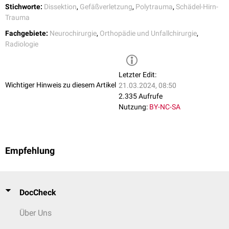
Dissektionen des vorderen Stromgebiets betreffen insbesondere die
Stichworte:
Dissektion
,
Gefäßverletzung
,
Polytrauma
,
Schädel-Hirn-
supraklinoidale
ACI.
Trauma
Gefäßriss bzw. -durchtrennung: sehr seltene, aber potenziell tödliche
Fachgebiete:
Neurochirurgie
,
Orthopädie und Unfallchirurgie
,
Komplikation. Schnell größenprogrediente
Hämatome
oder
Radiologie
ausgedehnte
Subarachnoidalblutungen
traumatisches
Pseudoaneurysma
: v.a. Vertebralarterie und distale
ACA
Letzter Edit:
AV-Fistel
Wichtiger Hinweis zu diesem Artikel
21.03.2024, 08:50
2.335 Aufrufe
Nutzung:
BY-NC-SA
Empfehlung
DocCheck
Über Uns