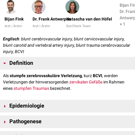
Bijan Fi
Dr. Fran
Antwer
Bijan Fink
Dr. Frank Antwerpes
Natascha van den Höfel
+ 1
Arzt | Ärztin
Arzt | Ärztin
DocCheck Team
Englisch
: blunt cerebrovascular injury, blunt cervicovascular injury,
blunt carotid and vertebral artery injury, blunt trauma cerebrovascular
injury, BCVI
Definition
Als
stumpfe zerebrovaskuläre Verletzung
, kurz
BCVI
, werden
Verletzungen der hirnversorgenden
zervikalen
Gefäße
im Rahmen
eines
stumpfen Traumas
bezeichnet.
Epidemiologie
Die
Inzidenz
einer stumpfen zerebrovaskulären Verletzung bei Patienten
Pathogenese
mit einem
Polytrauma
beträgt ca. 1 %. Am häufigsten sind Patienten mit
Schädelbasis
- und
Halswirbelsäulenfrakturen
betroffen.
Stumpfe zerebrovaskuläre Verletzungen entstehen meist durch