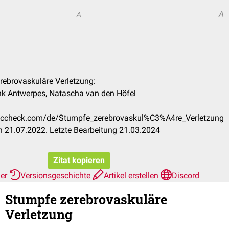
A
A
erebrovaskuläre Verletzung:
rank Antwerpes, Natascha van den Höfel
.doccheck.com/de/Stumpfe_zerebrovaskul%C3%A4re_Verletzung
 21.07.2022. Letzte Bearbeitung 21.03.2024
Zitat kopieren
her
Versionsgeschichte
Artikel erstellen
Discord
Stumpfe zerebrovaskuläre
Verletzung