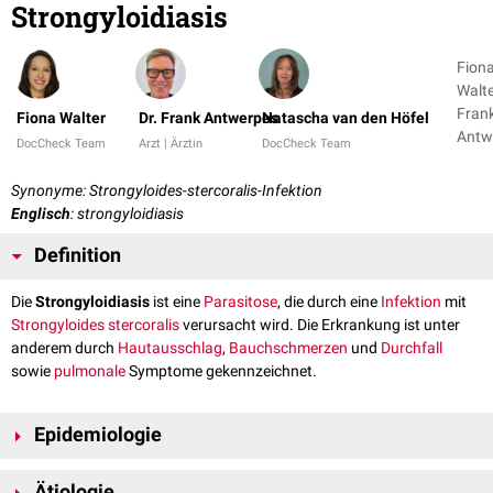
Strongyloidiasis
Fion
Walte
Fran
Fiona Walter
Dr. Frank Antwerpes
Natascha van den Höfel
Antw
DocCheck Team
Arzt | Ärztin
DocCheck Team
+ 1
Synonyme: Strongyloides-stercoralis-Infektion
Englisch
: strongyloidiasis
Definition
Die
Strongyloidiasis
ist eine
Parasitose
, die durch eine
Infektion
mit
Strongyloides stercoralis
verursacht wird. Die Erkrankung ist unter
anderem durch
Hautausschlag
,
Bauchschmerzen
und
Durchfall
sowie
pulmonale
Symptome gekennzeichnet.
Epidemiologie
Weltweit sind etwa 30 bis 100 Millionen Menschen
infiziert
. Die
Ätiologie