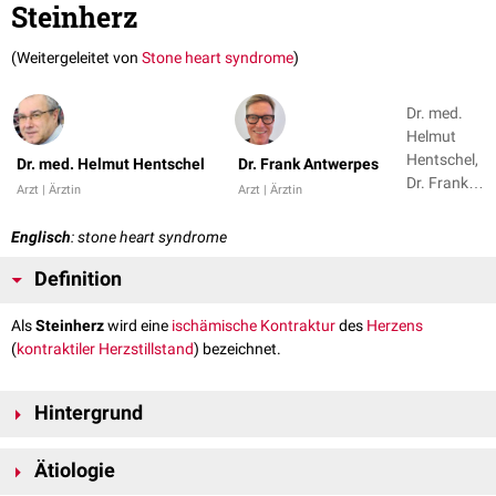
Steinherz
(Weitergeleitet von
Stone heart syndrome
)
Dr. med.
Helmut
Hentschel,
Dr. med. Helmut Hentschel
Dr. Frank Antwerpes
Dr. Frank
Arzt | Ärztin
Arzt | Ärztin
Antwerpes
Englisch
: stone heart syndrome
Definition
Als
Steinherz
wird eine
ischämische
Kontraktur
des
Herzens
(
kontraktiler
Herzstillstand
) bezeichnet.
Hintergrund
Dieser Zustand des Herzens wurde erstmals 1972 erstmals von Denton
Ätiologie
[
1
]
Cooley (1920–2016) beschrieben.