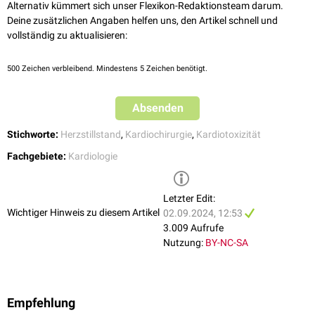
nd
Alternativ kümmert sich unser Flexikon-Redaktionsteam darum.
Goldfrank's toxicologic emergencies. 11
ed., New York: McGraw-Hill
Zustand ausgelöst werden kann, weil sich das Myokard in der Diastole
Deine zusätzlichen Angaben helfen uns, den Artikel schnell und
2019
aufgrund der Bindung von Calcium an
Troponin C
nicht mehr
vollständig zu aktualisieren:
↑
Hussein G et al.
Stone heart syndrome: A curious case of digoxin
[
5
]
entspannen kann. Es kann zum Herzstillstand in der Systole kommen.
toxicity and calcium infusion
. Clin Case Rep. 2024
[
6
]
↑
Hald M et al.
Two cases of "stone heart" with fatal outcome
. J
500
Zeichen verbleibend. Mindestens 5 Zeichen benötigt.
Thorac Dis. 2018
↑
Unseld J et al.
Stellenwert des „Stone-heart“-Phänomens bei Herz-
Absenden
Kreislauf-Stillstand
. Unfallchirurg 2021
Stichworte:
Herzstillstand
,
Kardiochirurgie
,
Kardiotoxizität
Fachgebiete:
Kardiologie
Letzter Edit:
Wichtiger Hinweis zu diesem Artikel
02.09.2024, 12:53
3.009 Aufrufe
Nutzung:
BY-NC-SA
Empfehlung