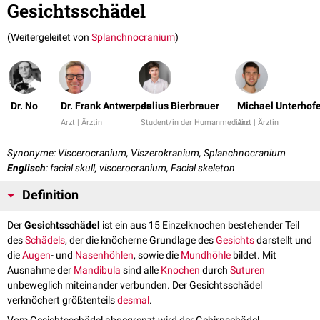
Gesichtsschädel
(Weitergeleitet von
Splanchnocranium
)
Dr. No
Dr. Frank Antwerpes
Julius Bierbrauer
Michael Unterhof
Arzt | Ärztin
Student/in der Humanmedizin
Arzt | Ärztin
Synonyme: Viscerocranium, Viszerokranium, Splanchnocranium
Englisch
: facial skull, viscerocranium, Facial skeleton
Definition
Der
Gesichtsschädel
ist ein aus 15 Einzelknochen bestehender Teil
des
Schädels
, der die knöcherne Grundlage des
Gesichts
darstellt und
die
Augen
- und
Nasenhöhlen
, sowie die
Mundhöhle
bildet. Mit
Ausnahme der
Mandibula
sind alle
Knochen
durch
Suturen
unbeweglich miteinander verbunden. Der Gesichtsschädel
verknöchert größtenteils
desmal
.