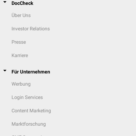
zygomatikotemporaler Pfeiler (Jochbogen)
DocCheck
zygomatikofrontaler Pfeiler (lateraler Orbitarahmen incl. Sutura
frontozygomatica)
Über Uns
zygomatikomaxilläre Komponente (Crista zygomaticoalveolaris)
pterygomaxillärer Pfeiler
Investor Relations
Presse
Karriere
Für Unternehmen
Werbung
Login Services
Content Marketing
Marktforschung