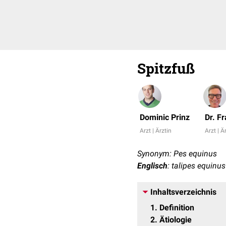
Spitzfuß
Dominic Prinz
Dr. F
Arzt | Ärztin
Arzt | Ä
Synonym: Pes equinus
Englisch
: talipes equinus
Inhaltsverzeichnis
1
Definition
2
Ätiologie