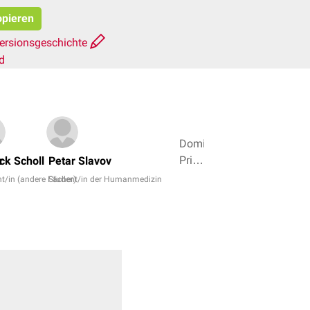
opieren
ersionsgeschichte
d
Dominic
Prinz,
r
ick Scholl
Petar Slavov
Dr.
t/in (andere Fächer)
Student/in der Humanmedizin
Frank
Antwerpes
+ 6