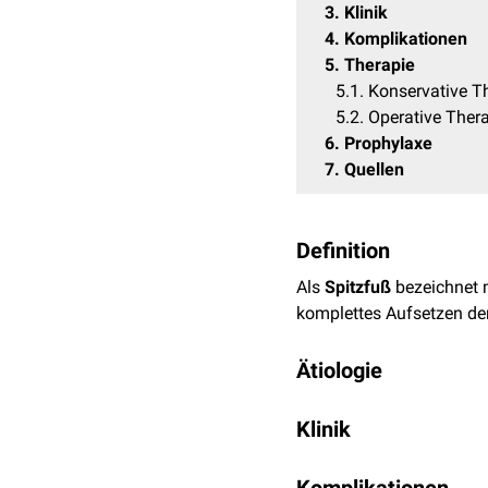
3
Klinik
4
Komplikationen
5
Therapie
5.1
Konservative T
5.2
Operative Ther
6
Prophylaxe
7
Quellen
Definition
Als
Spitzfuß
bezeichnet 
komplettes Aufsetzen de
Ätiologie
Ätiologisch
werden
ange
Klinik
sind
Fehlbildungen
des
S
beispielsweise:
Die Fußspitze zeigt beim