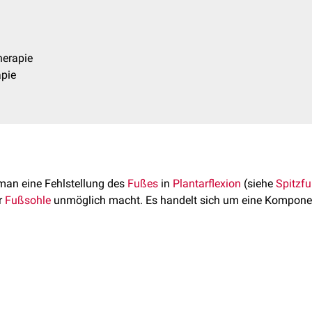
herapie
apie
man eine Fehlstellung des
Fußes
in
Plantarflexion
(siehe
Spitzfu
r
Fußsohle
unmöglich macht. Es handelt sich um eine Kompon
borene
und
erworbene
Formen unterschieden. Ursächlich für ei
keletts
infolge einer
intrauterinen
Fehllage
. Ursachen des erwor
 Spitzfuß nach unten. Die Patienten können die Fußsohle nicht