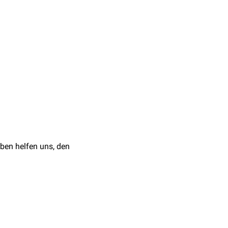
.
nläsionen
oder
egelenks
mit der
ung oder bei längerer
enprophylaxe
(passive
 Absatzerhöhungen oder
ben helfen uns, den
quinus sind