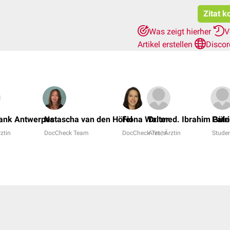
Zitat k
Was zeigt hierher
V
Artikel erstellen
Discor
rank Antwerpes
Natascha van den Höfel
Fiona Walter
Dr. med. Ibrahim Güle
Patr
rztin
DocCheck Team
DocCheck Team
Arzt | Ärztin
Studen