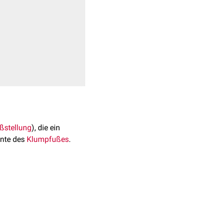
ßstellung
), die ein
ente des
Klumpfußes
.
nen angeborenen Spitzfuß
benen Spitzfußes sind
 auf den Boden aufsetzen