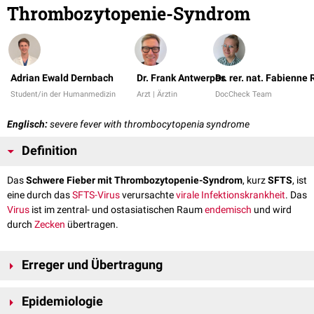
Thrombozytopenie-Syndrom
Adrian Ewald Dernbach
Dr. Frank Antwerpes
Dr. rer. nat. Fabienne
Student/in der Humanmedizin
Arzt | Ärztin
DocCheck Team
Englisch:
severe fever with thrombocytopenia syndrome
Definition
Das
Schwere Fieber mit Thrombozytopenie-Syndrom
, kurz
SFTS
, ist
eine durch das
SFTS-Virus
verursachte
virale Infektionskrankheit
. Das
Virus
ist im zentral- und ostasiatischen Raum
endemisch
und wird
durch
Zecken
übertragen.
Erreger und Übertragung
Das
SFTS-Virus
ist ein Phlebovirus aus der Familie der
Bunyaviridae
. Die
Epidemiologie
Übertragung erfolgt primär durch Zecken der
Gattung
Haemaphysalis