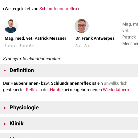
(Weitergeleitet von
Schlundrinnenreflex
)
Mag. m
vet.
Patrick
Mag. med. vet. Patrick Messner
Dr. Frank Antwerpes
Messner
Tierarzt | Tierärztin
Arzt | Ärztin
Dr. Fran
Antwer
Synonym: Schlundrinnenreflex
+ 1
Definition
Der
Haubenrinnen-
bzw.
Schlundrinnenreflex
ist ein
unwillkürlich
gesteuerter
Reflex
in der
Haube
bei neugeborenenen
Wiederkäuern
.
Physiologie
Neugeborene Wiederkäuer sind in den ersten Lebenswochen
Klinik
ausschließlich auf
Milch
als Nahrungsquelle angewiesen. Das
Vormagensystem
ist zunächst klein ausgebildet, besitzt noch keine
Besiedelung von
Mikroorganismen
und ist somit praktisch funktionslos.
Pansensäufer