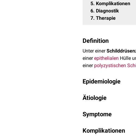
5
Komplikationen
6
Diagnostik
7
Therapie
Definition
Unter einer
Schilddrüsen
einer
epithelialen
Hülle u
einer
polyzystischen Sch
Epidemiologie
Schilddrüsenzysten sind 
Ätiologie
Schilddrüsenzysten.
Schilddrüsenzysten könn
Symptome
Schilddrüsenlappen ode
degenerativ aus einem
S
In den meisten Fällen b
Thyreoiditis
Komplikationen
oder als Fol
Globusgefühl
im Halsber