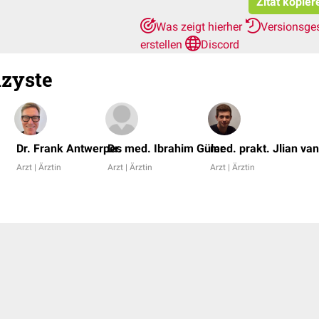
Zitat kopier
Was zeigt hierher
Versionsge
erstellen
Discord
nzyste
Dr. Frank Antwerpes
Dr. med. Ibrahim Güler
med. prakt. Jlian va
Arzt | Ärztin
Arzt | Ärztin
Arzt | Ärztin