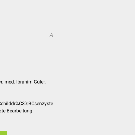
A
Dr. med. Ibrahim Güler,
/Schilddr%C3%BCsenzyste
zte Bearbeitung