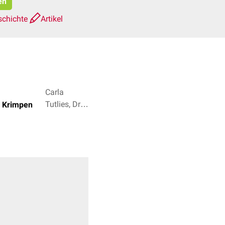
en
schichte
Artikel
Carla
Tutlies, Dr.
n Krimpen
Frank
Antwerpes
+ 2