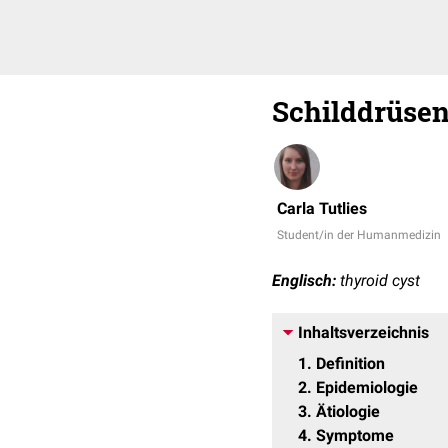
Schilddrüse
Carla Tutlies
Student/in der Humanmedizin
Englisch:
thyroid cyst
Inhaltsverzeichnis
1
Definition
2
Epidemiologie
3
Ätiologie
4
Symptome