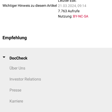
Arteria circumflexa ilium superficialis
Letzter Edit:
Wichtiger Hinweis zu diesem Artikel
21.03.2024, 09:14
Venen
7.763 Aufrufe
Vena saphena magna
Nutzung:
BY-NC-SA
Vena saphena accessoria lateralis
Venae pudendae externae
Vena epigastrica superficialis
Vena circumflexa ilium superficialis
Empfehlung
Vena pudenda externa
Vena epigastrica superficialis
Vena circumflexa ilium superficialis
DocCheck
Lymphgefäße
Nodi lymphoidei inguinales superficiales
Über Uns
Nerven
Investor Relations
Nervus genitofemoralis
(Ramus femoralis)
Nervus ilioinguinalis
(Mann)
Presse
Nervus femoralis
(Rami cutanei anteriores)
Karriere