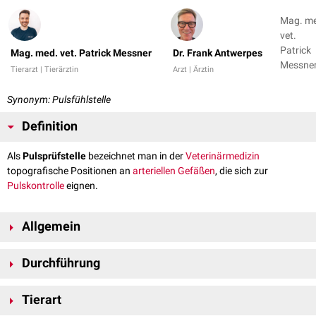
Mag. m
vet.
Patrick
Mag. med. vet. Patrick Messner
Dr. Frank Antwerpes
Messner
Tierarzt | Tierärztin
Arzt | Ärztin
Dr. Fran
Antwer
Synonym: Pulsfühlstelle
Definition
Als
Pulsprüfstelle
bezeichnet man in der
Veterinärmedizin
topografische Positionen an
arteriellen
Gefäßen
, die sich zur
Pulskontrolle
eignen.
Allgemein
Im Zuge eines
klinischen Untersuchungsgangs
wird die Qualität des
Durchführung
Herzschlages
anhand des tastbaren
Pulses
kontrolliert. Je nach Tierart
kommen dabei unterschiedliche Gefäße in Frage. Es müssen jedoch auch
Eine Arterie, die sich zum Pulsfühlen eignet, liegt im Idealfall oberflächlich
Alter
und
Erkrankung
in Betracht gezogen werden, um eine geeignete
Tierart
unter der
Haut
und über einer harten Unterlage. Um tastbar zu sein,
Arterie
auszuwählen.
muss sie ein gewisses Mindestkaliber aufweisen. Der Puls wird dadurch