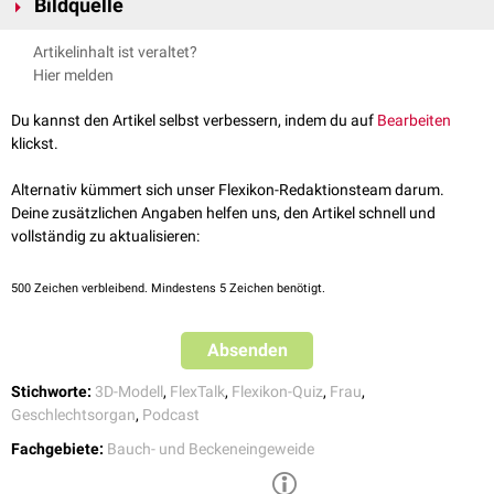
Bildquelle
Bildquelle Podcast: © Brigitte Tohm /
Pexels
Artikelinhalt ist veraltet?
Bildquelle Flexikon-Quiz: © Kate Bezzubets /
Unsplash
Hier melden
Du kannst den Artikel selbst verbessern, indem du auf
Bearbeiten
FlexTalk - Viva la Vulva: Das äußere
klickst.
weibliche Genital
Alternativ kümmert sich unser Flexikon-Redaktionsteam darum.
Deine zusätzlichen Angaben helfen uns, den Artikel schnell und
vollständig zu aktualisieren:
500
Zeichen verbleibend. Mindestens 5 Zeichen benötigt.
Absenden
Stichworte:
3D-Modell
,
FlexTalk
,
Flexikon-Quiz
,
Frau
,
Geschlechtsorgan
,
Podcast
Fachgebiete:
Bauch- und Beckeneingeweide