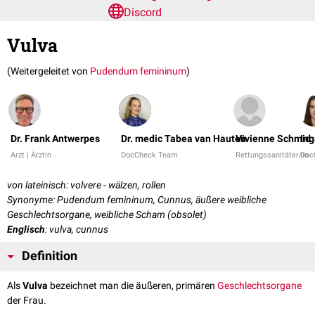
Discord
Vulva
(Weitergeleitet von
Pudendum femininum
)
Dr. Frank Antwerpes
Dr. medic Tabea van Hauten
Vivienne Schmid
In
Arzt | Ärztin
DocCheck Team
Rettungssanitäter/in
Doc
von lateinisch: volvere - wälzen, rollen
Synonyme: Pudendum femininum, Cunnus, äußere weibliche
Geschlechtsorgane, weibliche Scham (obsolet)
Englisch
: vulva, cunnus
Definition
Als
Vulva
bezeichnet man die äußeren, primären
Geschlechtsorgane
der Frau.