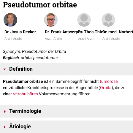
Pseudotumor orbitae
Dr. Josua Decker
Dr. Frank Antwerpes
Dr. Thea Thiele
Dr. med. Norber
Arzt | Ärztin
Arzt | Ärztin
Arzt | Ärztin
Arzt | Ärztin
Synonym: Pseudotumor der Orbita
Englisch
: orbital pseudotumor
Definition
Pseudotumor orbitae
ist ein Sammelbegriff für nicht
tumoröse
,
entzündliche Krankheitsprozesse in der Augenhöhle (
Orbita
), die zu
einer
retrobulbären
Volumenvermehrung führen.
Terminologie
Der Begriff "Pseudotumor orbitae" ist umstritten und wird als
obsolet
Ätiologie
[
1
]
angesehen, da er relativ weit gefasst und entsprechend unpräzise ist.