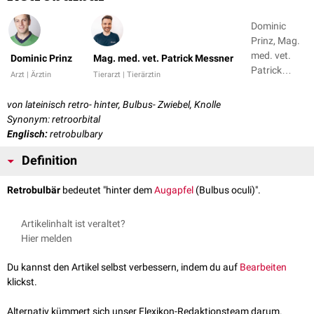
Dominic
Prinz, Mag.
med. vet.
Dominic Prinz
Mag. med. vet. Patrick Messner
Patrick
Arzt | Ärztin
Tierarzt | Tierärztin
Messner
von lateinisch retro- hinter, Bulbus- Zwiebel, Knolle
Synonym: retroorbital
Englisch:
retrobulbary
Definition
Retrobulbär
bedeutet "hinter dem
Augapfel
(Bulbus oculi)".
Artikelinhalt ist veraltet?
Hier melden
Du kannst den Artikel selbst verbessern, indem du auf
Bearbeiten
klickst.
Alternativ kümmert sich unser Flexikon-Redaktionsteam darum.